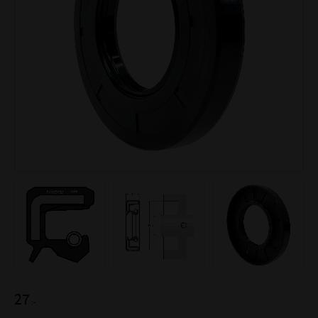
27
:-