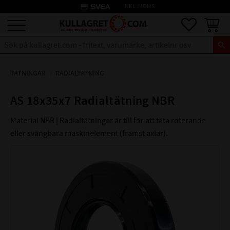
credit_card
INKL. MOMS
Meny
Favoriter
Kundva
TÄTNINGAR
RADIALTÄTNING
AS 18x35x7 Radialtätning NBR
Material NBR | Radialtätningar är till för att täta roterande
eller svängbara maskinelement (främst axlar).