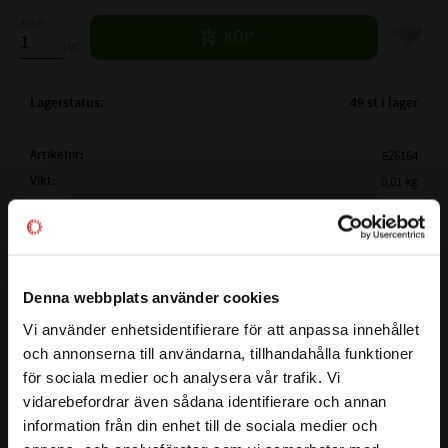
Antal
Lägg til
KÖP
st
Lagerstatus
49 st i lager
Artikelnr
526164
Vikt
0,01 kg
Mer info
FULLSTÄNDIG BETECKNING:
AS 18x35x7
( d1 )
AXELDIAMETER:
18 mm
( D )
YTTERDIAMETER:
35 mm
BESTÄNDIGHETSTABELL
Denna webbplats använder cookies
( B )
BREDD:
7 mm
Vi använder enhetsidentifierare för att anpassa innehållet
close
TEMPERATUROMRÅDE:
-40°C till +100°C
och annonserna till användarna, tillhandahålla funktioner
Välkommen till kullagret.com
MAX TRYCK (BAR):
0,5 Bar
för sociala medier och analysera vår trafik. Vi
vidarebefordrar även sådana identifierare och annan
MATERIAL:
NBR - Nitrilgummi
Vill du handla som företag eller privatperson?
Här har du en radialtätning även kallad packbox som passar
information från din enhet till de sociala medier och
HÅRDHET:
70° Shore
på axlar som har en diameter på
18
mm. Ytterdiametern