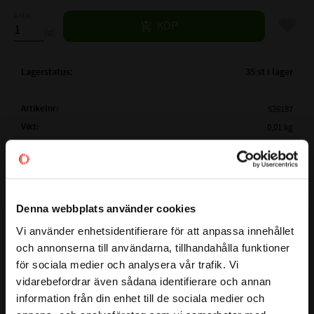
Antal
Lägg til
KÖP
st
Lagerstatus
35 st i lager
Artikelnr
526187
Vikt
0,01 kg
Mer info
FULLSTÄNDIG BETECKNING:
AS 20x27x5
( d1 )
AXELDIAMETER:
20 mm
( D )
YTTERDIAMETER:
27 mm
BESTÄNDIGHETSTABELL
Denna webbplats använder cookies
( B )
BREDD:
5 mm
Vi använder enhetsidentifierare för att anpassa innehållet
close
TEMPERATUROMRÅDE:
-40°C till +100°C
och annonserna till användarna, tillhandahålla funktioner
Välkommen till kullagret.com
MAX TRYCK (BAR):
0,5 Bar
för sociala medier och analysera vår trafik. Vi
vidarebefordrar även sådana identifierare och annan
MATERIAL:
NBR - Nitrilgummi
Vill du handla som företag eller privatperson?
Här har du en radialtätning även kallad packbox som passar
information från din enhet till de sociala medier och
HÅRDHET:
70° Shore
på axlar som har en diameter på
20
mm. Ytterdiametern