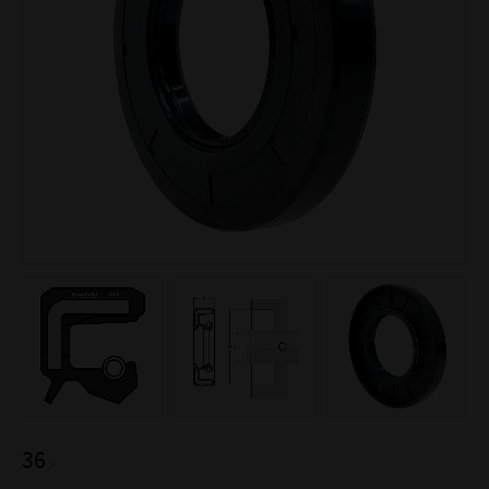
36
:-