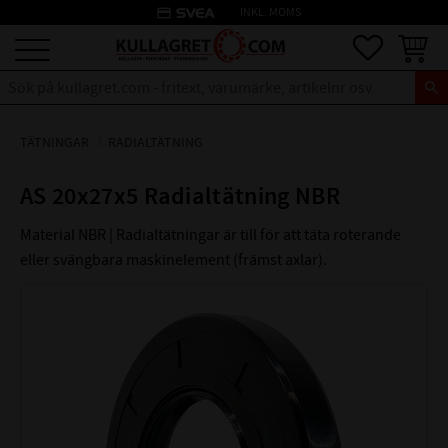
credit_card
INKL. MOMS
Meny
Favoriter
Kundva
TÄTNINGAR
RADIALTÄTNING
AS 20x27x5 Radialtätning NBR
Material NBR | Radialtätningar är till för att täta roterande
eller svängbara maskinelement (främst axlar).