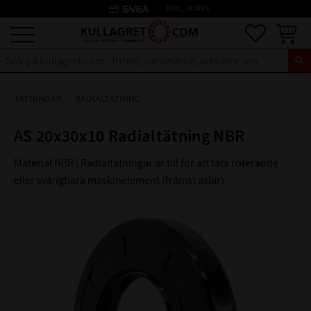
credit_card
INKL. MOMS
Meny
Favoriter
Kundva
TÄTNINGAR
RADIALTÄTNING
AS 20x30x10 Radialtätning NBR
Material NBR | Radialtätningar är till för att täta roterande
eller svängbara maskinelement (främst axlar).