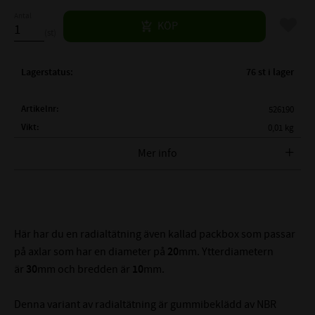
Antal
Lägg til
KÖP
st
Lagerstatus
76 st i lager
Artikelnr
526190
Vikt
0,01 kg
Mer info
FULLSTÄNDIG BETECKNING:
AS 20x30x10
( d1 )
AXELDIAMETER:
20 mm
( D )
YTTERDIAMETER:
30 mm
( B )
BREDD:
10 mm
Här har du en radialtätning även kallad packbox som passar
TEMPERATUROMRÅDE:
-40°C till +100°C
på axlar som har en diameter på
20
mm. Ytterdiametern
MAX TRYCK (BAR):
0,5 Bar
är
30
mm och bredden är
10
mm.
MATERIAL:
NBR - Nitrilgummi
Denna variant av radialtätning är gummibeklädd av NBR
HÅRDHET:
70° Shore