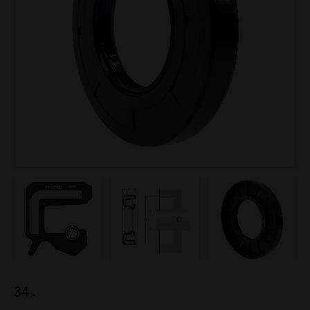
34
:-