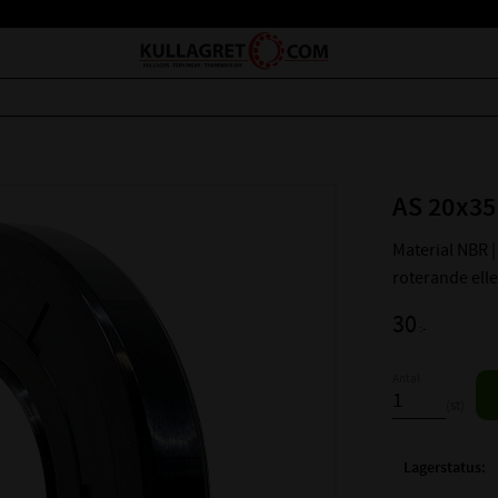
AS 20x35
Material NBR | 
roterande ell
30
:-
Antal
st
Lagerstatus