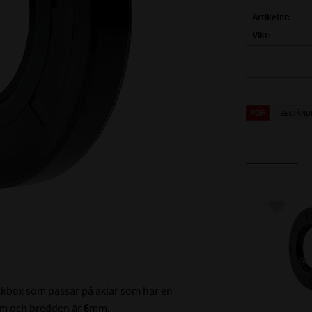
Artikelnr
Vikt
FULLSTÄNDIG
( d1 )
AXELDIA
( D )
YTTERDI
BESTÄND
( B )
BREDD:
TEMPERATUR
MAX TRYCK (B
MATERIAL:
HÅRDHET:
Lägg till
ALTERNATIVA
ackbox som passar på axlar som har en
m och bredden är
6
mm.