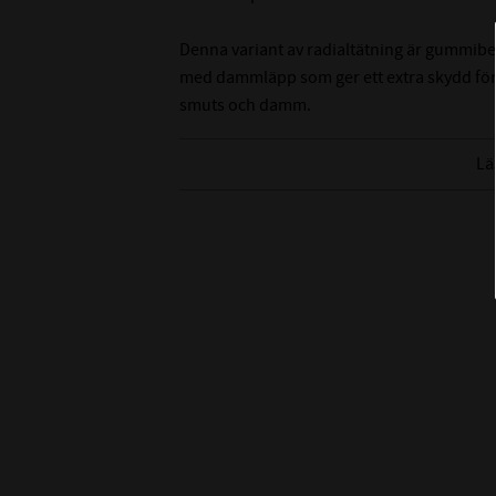
Denna variant av radialtätning är gummibe
med dammläpp som ger ett extra skydd för
smuts och damm.
Tänk på att det är svårt att mäta innerdiame
Lä
rekommenderar att du mäter på axeln som de
innerdiameter.