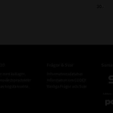
att täta rote
30
:-
svängbara 
maskineleme
axlar).
ÖVRIGT:
010
Frågor & Svar
Samar
er med kullager,
Informationsdatabas
donsvårdsprodukter
Information om CODEX
v högsta kvalité.
Vanliga Frågor och Svar