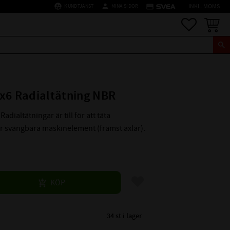
supervised_user_circle
person
credit_card
KUNDTJÄNST
MINA SIDOR
INKL. MOMS
Favoriter
Kundva
x6 Radialtätning NBR
Radialtätningar är till för att täta
er svängbara maskinelement (främst axlar).
Lägg till i favoriter
KÖP
34 st i lager