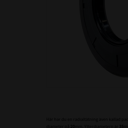
Här har du en radialtätning även kallad p
diameter på
20
mm. Ytterdiametern är
35
m