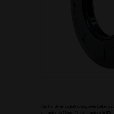
Här har du en radialtätning även kallad p
diameter på
20
mm. Ytterdiametern är
37
m