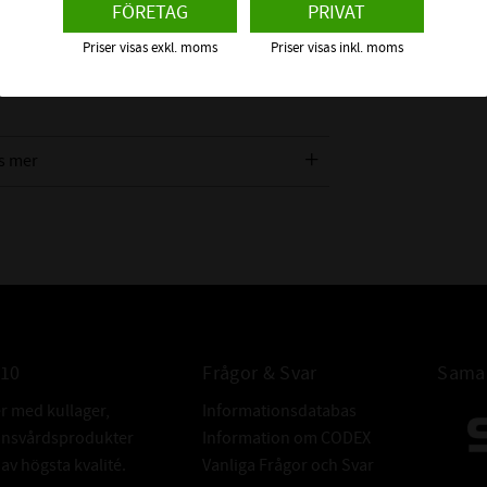
FÖRETAG
PRIVAT
klädd av NBR (Nitrilgummi) och är försedd
Priser visas exkl. moms
Priser visas inkl. moms
 axel och tätningsläpp mot bland annat
tern direkt på en radialtätning. Vi
s mer
n ska täta emot för att få rätt
TOLERANSER 
010
Frågor & Svar
Samar
er med kullager,
Informationsdatabas
donsvårdsprodukter
Information om CODEX
v högsta kvalité.
Vanliga Frågor och Svar
TOLERANSER 