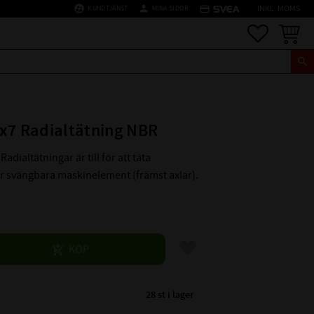
supervised_user_circle
person
credit_card
KUNDTJÄNST
MINA SIDOR
INKL. MOMS
Favoriter
Kundva
x7 Radialtätning NBR
Radialtätningar är till för att täta
er svängbara maskinelement (främst axlar).
Lägg till i favoriter
KÖP
28 st i lager