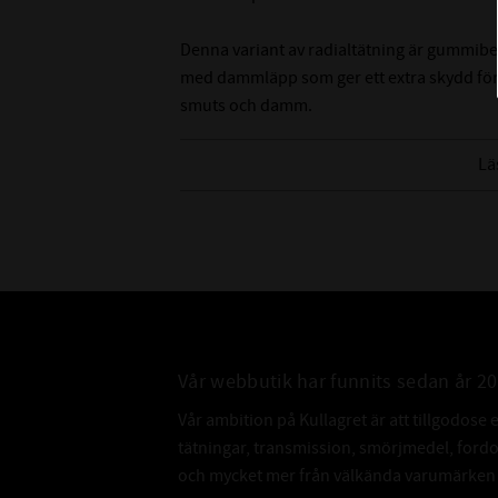
Denna variant av radialtätning är gummibe
med dammläpp som ger ett extra skydd för
smuts och damm.
Tänk på att det är svårt att mäta innerdiame
Lä
rekommenderar att du mäter på axeln som de
innerdiameter.
Vår webbutik har funnits sedan år 2
Vår ambition på Kullagret är att tillgodose 
tätningar, transmission, smörjmedel, for
och mycket mer från välkända varumärken a