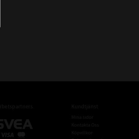
HMSA10 20x37x7
OS-A11 20x37x7
RST 20x37x7
TC 20x37x7
WAS 20x37x7
WDR827 S 20x37x7
AS 20*37*7
AS 20-37-7
AS 20x37x7 Packbox
FÖR AXEL:
Tolerans: ISO h11
Hårdhet: min. 45HRC
Grovhet: RA - 0,2 - 0,8 μm
Rz: 1-5 μm
R max: ≤ 6,3 μm
betspartners
Kundtjänst
Ytfinish: Fri från ojämnheter
Mina sidor
Tolerans: ISO H8
Kontakta Oss
Grovhet: RA = 1,6 - 6,3μm
Köpvillkor
FÖR HÅL:
Rz: = 10-20 μm