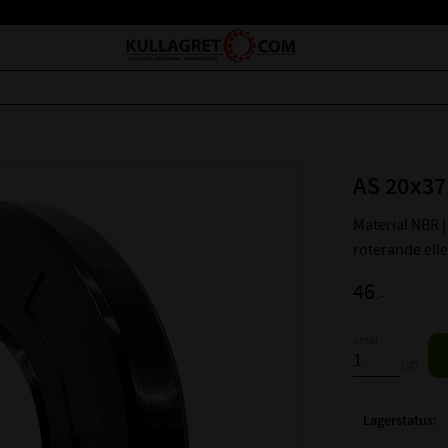
AS 20x37
Material NBR | 
roterande ell
46
:-
Antal
st
Lagerstatus