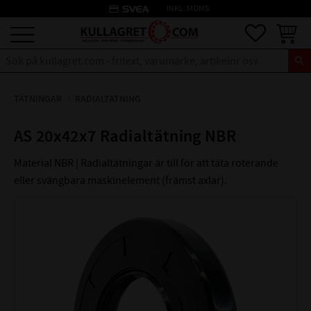
credit_card
INKL. MOMS
Meny
Favoriter
Kundva
TÄTNINGAR
RADIALTÄTNING
AS 20x42x7 Radialtätning NBR
Material NBR | Radialtätningar är till för att täta roterande
eller svängbara maskinelement (främst axlar).