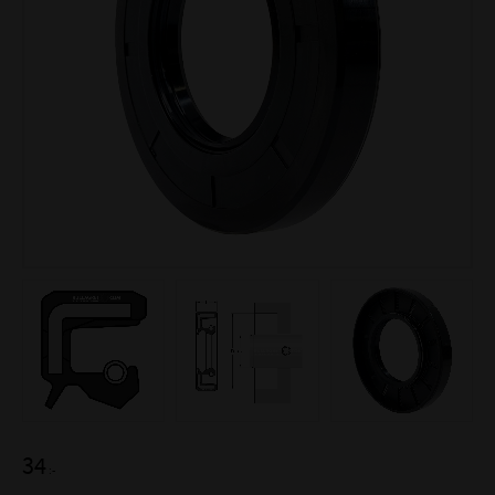
34
:-