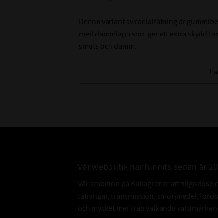
Denna variant av radialtätning är gummibe
med dammläpp som ger ett extra skydd för
smuts och damm.
Tänk på att det är svårt att mäta innerdiame
Lä
rekommenderar att du mäter på axeln som de
innerdiameter.
Vår webbutik har funnits sedan år 2
Vår ambition på Kullagret är att tillgodose 
tätningar, transmission, smörjmedel, for
och mycket mer från välkända varumärken a