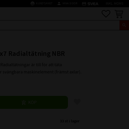
supervised_user_circle
person
credit_card
KUNDTJÄNST
MINA SIDOR
INKL. MOMS
Favoriter
Kundva
x7 Radialtätning NBR
Radialtätningar är till för att täta
er svängbara maskinelement (främst axlar).
Lägg till i favoriter
KÖP
33 st i lager