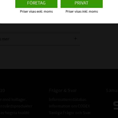
FÖRETAG
PRIVAT
klädd av NBR (Nitrilgummi) och är försedd
Priser visas exkl. moms
Priser visas inkl. moms
 axel och tätningsläpp mot bland annat
tern direkt på en radialtätning. Vi
s mer
n ska täta emot för att få rätt
TOLERANSER 
010
Frågor & Svar
Samar
er med kullager,
Informationsdatabas
donsvårdsprodukter
Information om CODEX
v högsta kvalité.
Vanliga Frågor och Svar
TOLERANSER 