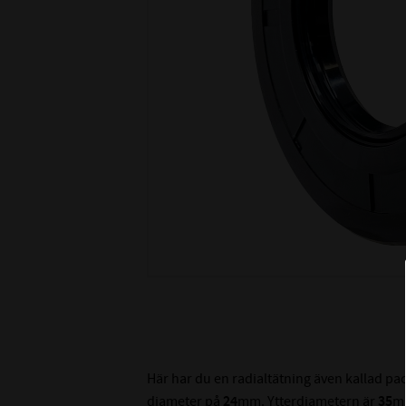
Här har du en radialtätning även kallad p
diameter på
24
mm. Ytterdiametern är
35
m