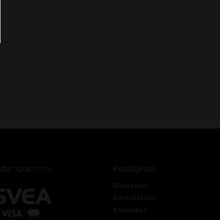
HMSA10 24x35x7
OS-A11 24x35x7
RST 24x35x7
TC 24x35x7
WAS 24x35x7
WDR827 S 24x35x7
AS 24*35*7
AS 24-35-7
AS 24x35x7 Packbox
FÖR AXEL:
Tolerans: ISO h11
Hårdhet: min. 45HRC
Grovhet: RA - 0,2 - 0,8 μm
Rz: 1-5 μm
R max: ≤ 6,3 μm
betspartners
Kundtjänst
Ytfinish: Fri från ojämnheter
Mina sidor
Tolerans: ISO H8
Kontakta Oss
Grovhet: RA = 1,6 - 6,3μm
Köpvillkor
FÖR HÅL:
Rz: = 10-20 μm