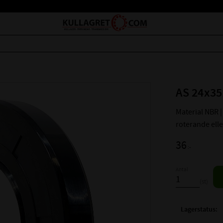
AS 24x35
Material NBR | 
roterande ell
36
:-
Antal
st
Lagerstatus