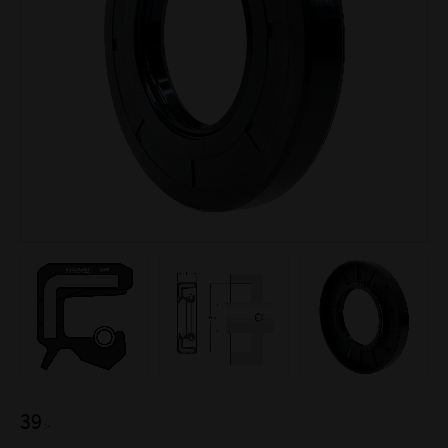
39
:-