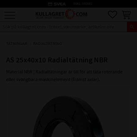
credit_card
INKL. MOMS
Meny
Favoriter
Kundva
TÄTNINGAR
RADIALTÄTNING
AS 25x40x10 Radialtätning NBR
Material NBR | Radialtätningar är till för att täta roterande
eller svängbara maskinelement (främst axlar).