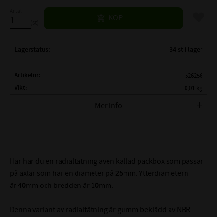
Antal
Lägg til
KÖP
st
Lagerstatus
34 st i lager
Artikelnr
526256
Vikt
0,01 kg
Mer info
FULLSTÄNDIG BETECKNING:
AS 25x40x10
( d1 )
AXELDIAMETER:
25 mm
( D )
YTTERDIAMETER:
40 mm
( B )
BREDD:
10 mm
Här har du en radialtätning även kallad packbox som passar
TEMPERATUROMRÅDE:
-40°C till +100°C
på axlar som har en diameter på
25
mm. Ytterdiametern
MAX TRYCK (BAR):
0,5 Bar
är
40
mm och bredden är
10
mm.
MATERIAL:
NBR - Nitrilgummi
Denna variant av radialtätning är gummibeklädd av NBR
HÅRDHET:
70° Shore