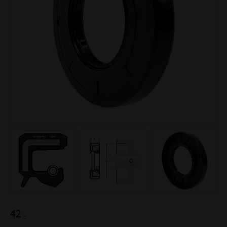
42
:-