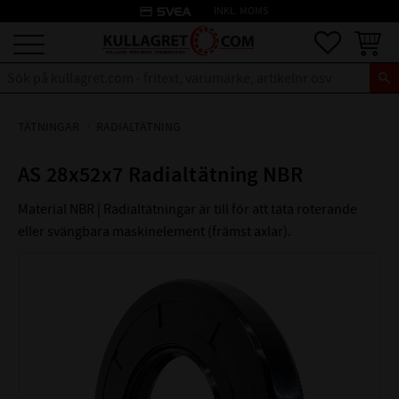
credit_card
INKL. MOMS
Meny
Favoriter
Kundva
TÄTNINGAR
RADIALTÄTNING
AS 28x52x7 Radialtätning NBR
Material NBR | Radialtätningar är till för att täta roterande
eller svängbara maskinelement (främst axlar).