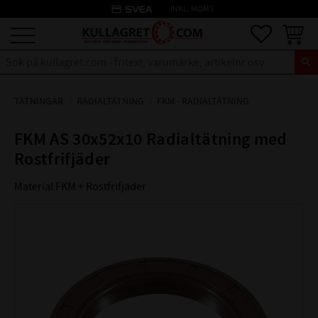
credit_card
INKL. MOMS
Meny
Favoriter
Kundva
TÄTNINGAR
RADIALTÄTNING
FKM - RADIALTÄTNING
FKM AS 30x52x10 Radialtätning med
Rostfrifjäder
Material FKM + Rostfrifjäder