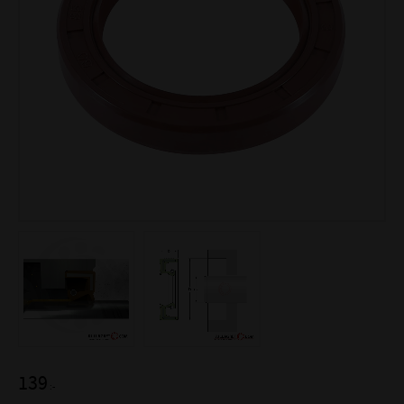
139
:-