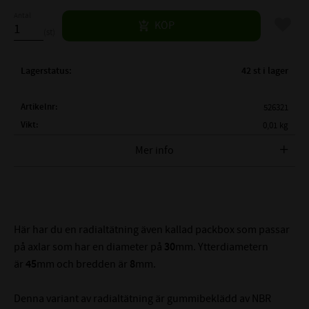
Antal
Lägg til
KÖP
st
Lagerstatus
42 st i lager
Artikelnr
526321
Vikt
0,01 kg
Mer info
FULLSTÄNDIG BETECKNING:
AS 30x45x8
( d1 )
AXELDIAMETER:
30 mm
( D )
YTTERDIAMETER:
45 mm
( B )
BREDD:
8 mm
Här har du en radialtätning även kallad packbox som passar
TEMPERATUROMRÅDE:
-40°C till +100°C
på axlar som har en diameter på
30
mm. Ytterdiametern
MAX TRYCK (BAR):
0,5 Bar
är
45
mm och bredden är
8
mm.
MATERIAL:
NBR - Nitrilgummi
Denna variant av radialtätning är gummibeklädd av NBR
HÅRDHET:
70° Shore