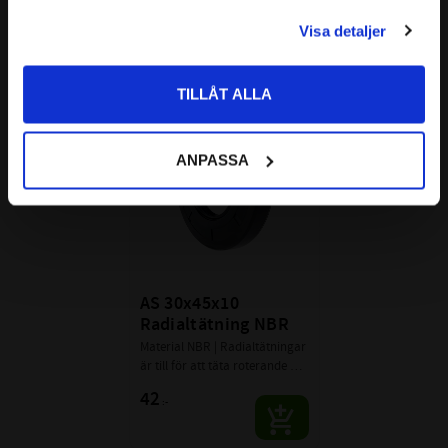
PRIVAT
eller svängbara 
eller svängbara 
Rz: 1-5 μm
34
34
:-
:-
maskinelement (främst axlar).
maskinelement (främst axlar).
Visa detaljer
Priser visas inkl. moms
R max: ≤ 6,3 μm
Ytfinish: Fri från ojämnheter
TILLÅT ALLA
Tolerans: ISO H8
Lägg till i favoriter
Grovhet: RA = 1,6 - 6,3μm
TOLERANSER FÖR HÅL:
Rz: = 10-20 μm
ANPASSA
Rmax: ≤ 25 μm
Armeringsring: Stål DIN EN 10139
Fjäderring: DIN EN 10270-117223
ÖVRIGT:
Radialtätning med fjäder och
dammtunga för att skydda mot
AS 30x45x10 
yttre föroreningar
Radialtätning NBR
Material NBR | Radialtätningar 
är till för att täta roterande 
eller svängbara 
42
:-
maskinelement (främst axlar).