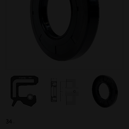
34
:-