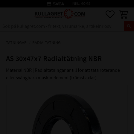
credit_card
INKL. MOMS
Meny
Favoriter
Kundva
TÄTNINGAR
RADIALTÄTNING
AS 30x47x7 Radialtätning NBR
Material NBR | Radialtätningar är till för att täta roterande
eller svängbara maskinelement (främst axlar).