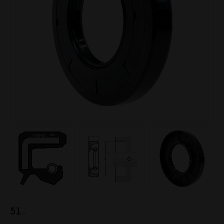
51
:-