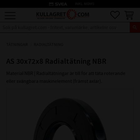
credit_card
INKL. MOMS
Meny
Favoriter
Kundva
TÄTNINGAR
RADIALTÄTNING
AS 30x72x8 Radialtätning NBR
Material NBR | Radialtätningar är till för att täta roterande
eller svängbara maskinelement (främst axlar).