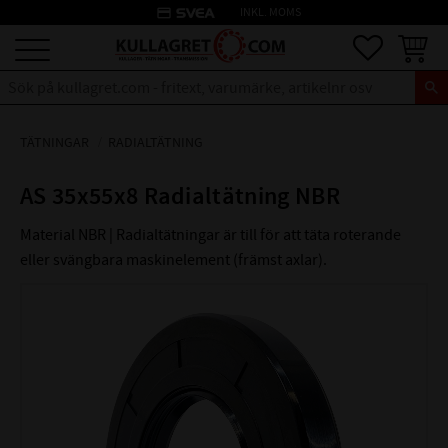
credit_card
INKL. MOMS
Meny
Favoriter
Kundva
TÄTNINGAR
RADIALTÄTNING
AS 35x55x8 Radialtätning NBR
Material NBR | Radialtätningar är till för att täta roterande
eller svängbara maskinelement (främst axlar).