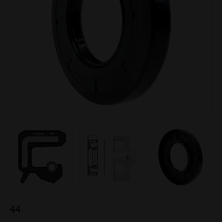
44
:-