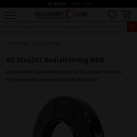
credit_card
INKL. MOMS
Meny
Favoriter
Kundva
TÄTNINGAR
RADIALTÄTNING
AS 35x62x7 Radialtätning NBR
Material NBR | Radialtätningar är till för att täta roterande
eller svängbara maskinelement (främst axlar).