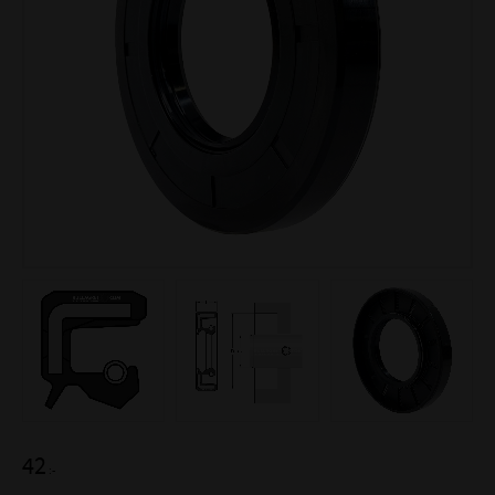
42
:-