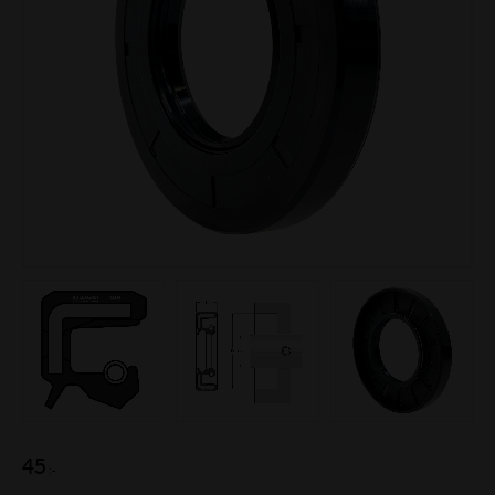
45
:-