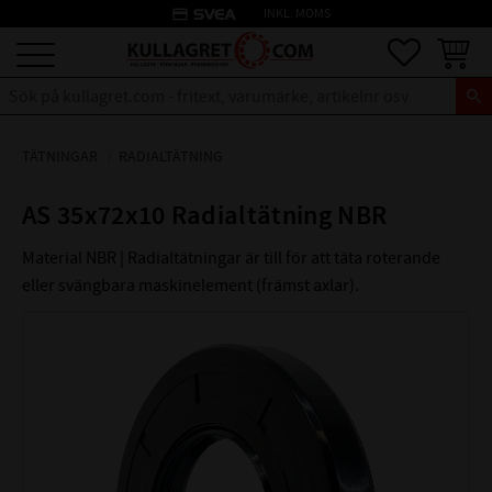
credit_card
INKL. MOMS
Meny
Favoriter
Kundva
TÄTNINGAR
RADIALTÄTNING
AS 35x72x10 Radialtätning NBR
Material NBR | Radialtätningar är till för att täta roterande
eller svängbara maskinelement (främst axlar).