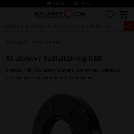
credit_card
INKL. MOMS
Meny
Favoriter
Kundva
TÄTNINGAR
RADIALTÄTNING
AS 38x50x7 Radialtätning NBR
Material NBR | Radialtätningar är till för att täta roterande
eller svängbara maskinelement (främst axlar).