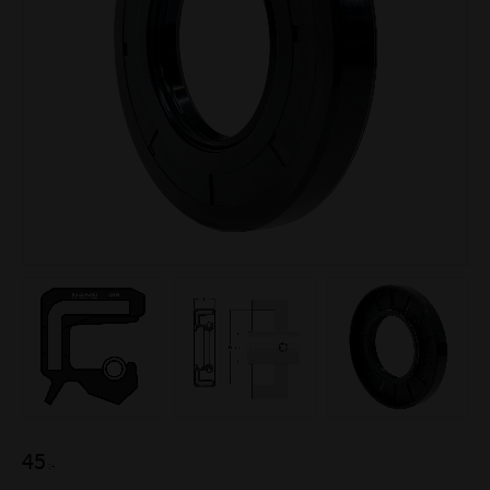
45
:-