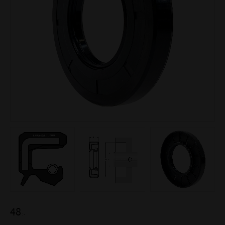
48
:-