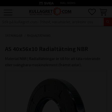
credit_card
INKL. MOMS
Meny
Favoriter
Kundva
TÄTNINGAR
RADIALTÄTNING
AS 40x56x10 Radialtätning NBR
Material NBR | Radialtätningar är till för att täta roterande
eller svängbara maskinelement (främst axlar).