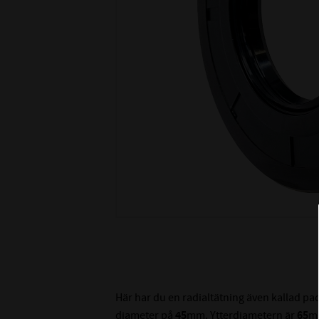
Här har du en radialtätning även kallad p
diameter på
45
mm. Ytterdiametern är
65
m