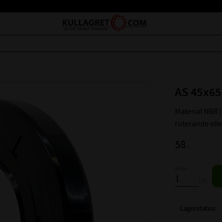
AS 45x65
Material NBR | 
roterande ell
58
:-
Antal
st
Lagerstatus