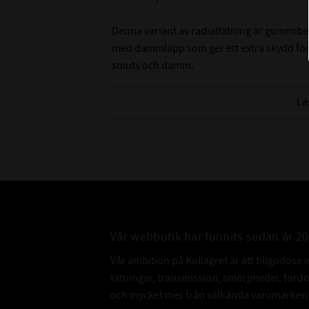
Denna variant av radialtätning är gummibe
med dammläpp som ger ett extra skydd för
smuts och damm.
Tänk på att det är svårt att mäta innerdiame
Lä
rekommenderar att du mäter på axeln som de
innerdiameter.
Vår webbutik har funnits sedan år 2
Vår ambition på Kullagret är att tillgodose 
tätningar, transmission, smörjmedel, for
och mycket mer från välkända varumärken a