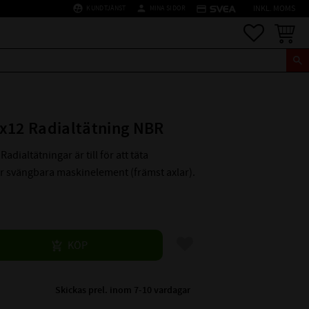
supervised_user_circle
person
credit_card
KUNDTJÄNST
MINA SIDOR
INKL. MOMS
Favoriter
Kundva
x12 Radialtätning NBR
Radialtätningar är till för att täta
er svängbara maskinelement (främst axlar).
Lägg till i favoriter
KÖP
Skickas prel. inom 7-10 vardagar