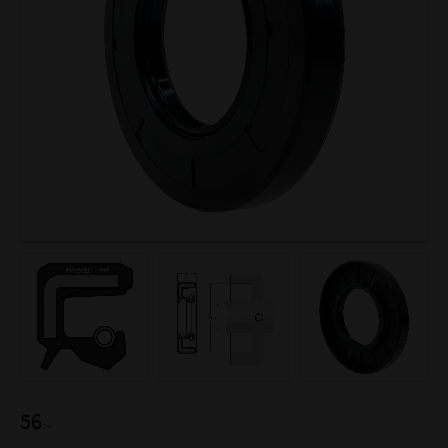
56
:-