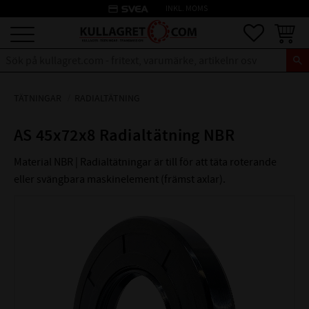
credit_card
INKL. MOMS
Meny
Favoriter
Kundva
TÄTNINGAR
RADIALTÄTNING
AS 45x72x8 Radialtätning NBR
Material NBR | Radialtätningar är till för att täta roterande
eller svängbara maskinelement (främst axlar).