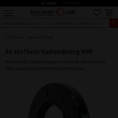
credit_card
INKL. MOMS
Meny
Favoriter
Kundva
TÄTNINGAR
RADIALTÄTNING
AS 45x75x10 Radialtätning NBR
Material NBR | Radialtätningar är till för att täta roterande
eller svängbara maskinelement (främst axlar).