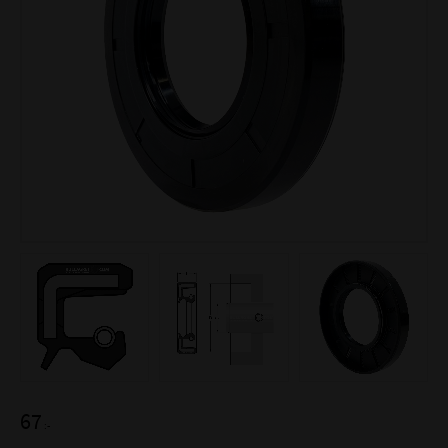
67
:-