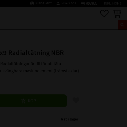
supervised_user_circle
person
credit_card
KUNDTJÄNST
MINA SIDOR
INKL. MOMS
Favoriter
Kundva
x9 Radialtätning NBR
Radialtätningar är till för att täta
er svängbara maskinelement (främst axlar).
Lägg till i favoriter
KÖP
6 st i lager