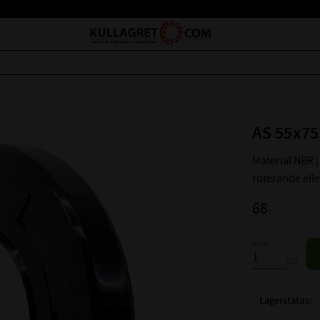
AS 55x75
Material NBR | 
roterande ell
68
:-
Antal
st
Lagerstatus