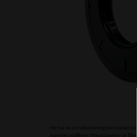
Här har du en radialtätning även kallad p
diameter på
55
mm. Ytterdiametern är
75
m