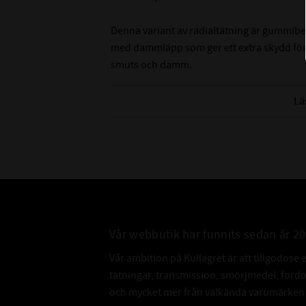
Denna variant av radialtätning är gummibe
med dammläpp som ger ett extra skydd för
smuts och damm.
Tänk på att det är svårt att mäta innerdiame
Lä
rekommenderar att du mäter på axeln som de
innerdiameter.
Vår webbutik har funnits sedan år 2
Vår ambition på Kullagret är att tillgodose 
tätningar, transmission, smörjmedel, for
och mycket mer från välkända varumärken a