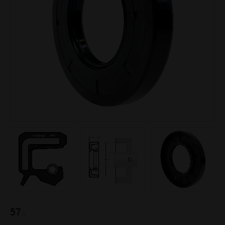
57
:-