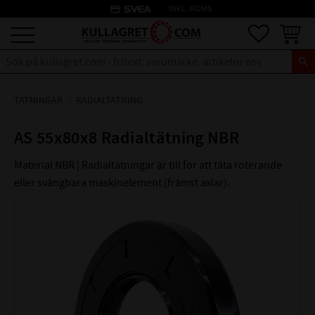
credit_card
INKL. MOMS
Meny
Favoriter
Kundva
TÄTNINGAR
RADIALTÄTNING
AS 55x80x8 Radialtätning NBR
Material NBR | Radialtätningar är till för att täta roterande
eller svängbara maskinelement (främst axlar).