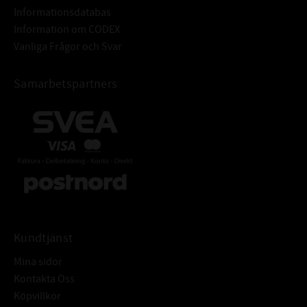
Informationsdatabas
Hårdhet: min. 45HRC
Information om CODEX
Grovhet: RA - 0,2 - 0,8 μm
Vanliga Frågor och Svar
Rz: 1-5 μm
R max: ≤ 6,3 μm
Samarbetspartners
Ytfinish: Fri från ojämnheter
Tolerans: ISO H8
Grovhet: RA = 1,6 - 6,3μm
TOLERANSER FÖR HÅL:
Rz: = 10-20 μm
Rmax: ≤ 25 μm
Armeringsring: Stål DIN EN 10139
Fjäderring: DIN EN 10270-117223
ÖVRIGT:
Radialtätning med fjäder och
dammtunga för att skydda mot
Kundtjänst
yttre föroreningar
Mina sidor
Kontakta Oss
Köpvillkor