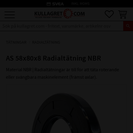
credit_card
INKL. MOMS
Meny
Favoriter
Kundva
TÄTNINGAR
RADIALTÄTNING
AS 58x80x8 Radialtätning NBR
Material NBR | Radialtätningar är till för att täta roterande
eller svängbara maskinelement (främst axlar).