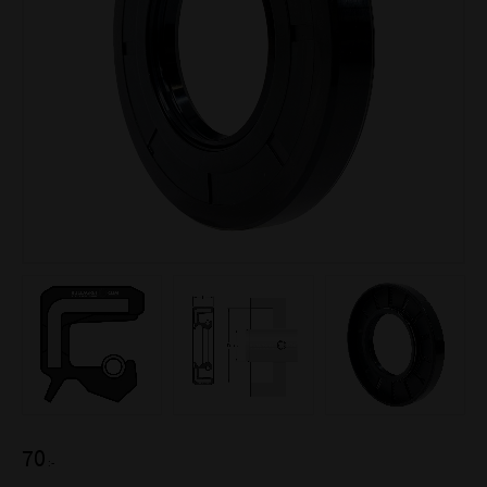
70
:-