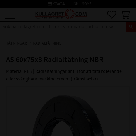
credit_card
INKL. MOMS
Meny
Favoriter
Kundva
TÄTNINGAR
RADIALTÄTNING
AS 60x75x8 Radialtätning NBR
Material NBR | Radialtätningar är till för att täta roterande
eller svängbara maskinelement (främst axlar).