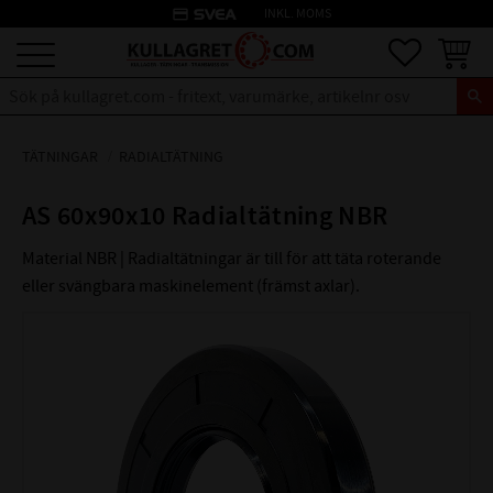
credit_card
INKL. MOMS
Meny
Favoriter
Kundva
TÄTNINGAR
RADIALTÄTNING
AS 60x90x10 Radialtätning NBR
Material NBR | Radialtätningar är till för att täta roterande
eller svängbara maskinelement (främst axlar).