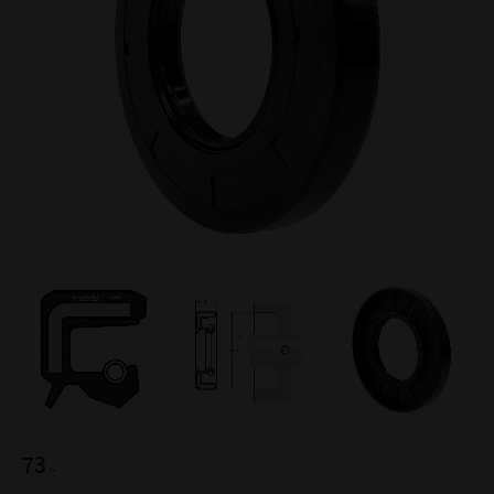
73
:-