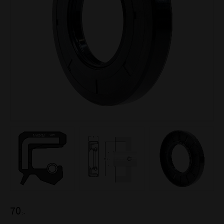
70
:-