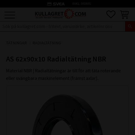
credit_card
INKL. MOMS
Meny
Favoriter
Kundva
TÄTNINGAR
RADIALTÄTNING
AS 62x90x10 Radialtätning NBR
Material NBR | Radialtätningar är till för att täta roterande
eller svängbara maskinelement (främst axlar).