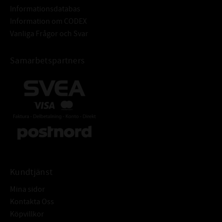
Informationsdatabas
Hårdhet: min. 45HRC
Information om CODEX
Grovhet: RA - 0,2 - 0,8 μm
Vanliga Frågor och Svar
Rz: 1-5 μm
R max: ≤ 6,3 μm
Samarbetspartners
Ytfinish: Fri från ojämnheter
Tolerans: ISO H8
Grovhet: RA = 1,6 - 6,3μm
TOLERANSER FÖR HÅL:
Rz: = 10-20 μm
Rmax: ≤ 25 μm
Armeringsring: Stål DIN EN 10139
Fjäderring: DIN EN 10270-117223
ÖVRIGT:
Radialtätning med fjäder och
dammtunga för att skydda mot
Kundtjänst
yttre föroreningar
Mina sidor
Kontakta Oss
Köpvillkor