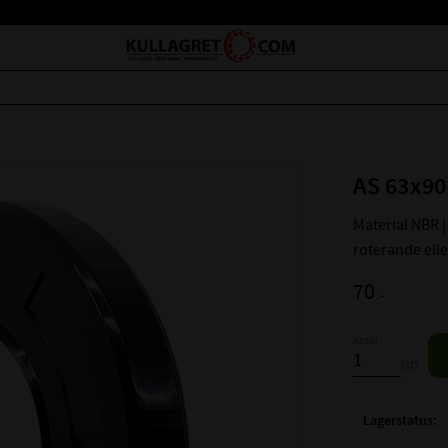
AS 63x90
Material NBR | 
roterande ell
70
:-
Antal
st
Lagerstatus