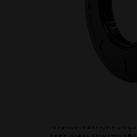
Här har du en radialtätning även kallad p
diameter på
63
mm. Ytterdiametern är
90
m