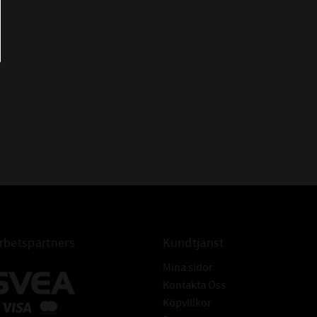
HMSA10 63x90x10
OS-A11 63x90x10
RST 63x90x10
TC 63x90x10
WAS 63x90x10
WDR827 S 63x90x10
AS 63/90/10
AS 63-90-10
AS 63*90*10
AS 63x90x10 Packbox
Radialtätning 63x90x10
Packbox 63x90x10
FÖR AXEL:
Tolerans: ISO h11
Hårdhet: min. 45HRC
betspartners
Kundtjänst
Grovhet: RA - 0,2 - 0,8 μm
Mina sidor
Rz: 1-5 μm
Kontakta Oss
R max: ≤ 6,3 μm
Köpvillkor
Ytfinish: Fri från ojämnheter