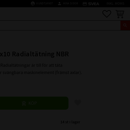
supervised_user_circle
person
credit_card
KUNDTJÄNST
MINA SIDOR
INKL. MOMS
Favoriter
Kundva
x10 Radialtätning NBR
Radialtätningar är till för att täta
er svängbara maskinelement (främst axlar).
Lägg till i favoriter
KÖP
14 st i lager