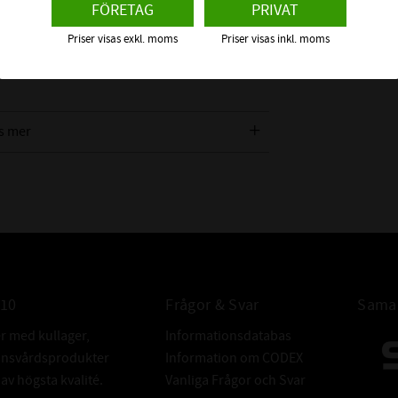
FÖRETAG
PRIVAT
klädd av NBR (Nitrilgummi) och är försedd
Priser visas exkl. moms
Priser visas inkl. moms
 axel och tätningsläpp mot bland annat
tern direkt på en radialtätning. Vi
s mer
n ska täta emot för att få rätt
TOLERANSER 
010
Frågor & Svar
Samar
er med kullager,
Informationsdatabas
donsvårdsprodukter
Information om CODEX
v högsta kvalité.
Vanliga Frågor och Svar