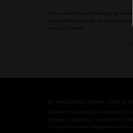
Denna variant av radialtätning är gummibe
med dammläpp som ger ett extra skydd för
smuts och damm.
Tänk på att det är svårt att mäta innerdiame
Lä
rekommenderar att du mäter på axeln som de
innerdiameter.
Vår webbutik har funnits sedan år 2
Vår ambition på Kullagret är att tillgodose 
tätningar, transmission, smörjmedel, for
och mycket mer från välkända varumärken a