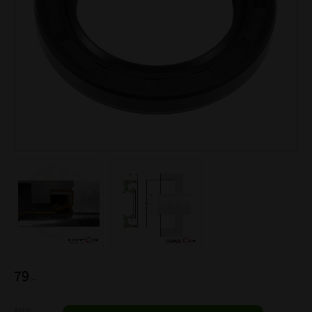
79
:-
Antal