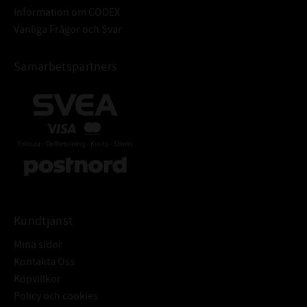
TOLERANSER FÖR HÅL:
Information om CODEX
Rz: = 10-20 μm
Vanliga Frågor och Svar
Rmax: ≤ 25 μm
Armeringsring: Stål DIN EN 10139
Samarbetspartners
Fjäderring: DIN EN 10270-117223
ÖVRIGT:
Radialtätning med fjäder och
dammtunga för att skydda mot
yttre föroreningar
Kundtjänst
Mina sidor
Kontakta Oss
Köpvillkor
Policy och cookies