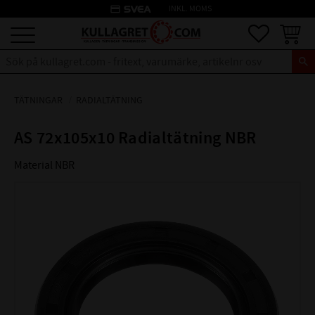
credit_card
INKL. MOMS
Meny
Favoriter
Kundva
TÄTNINGAR
RADIALTÄTNING
AS 72x105x10 Radialtätning NBR
Material NBR