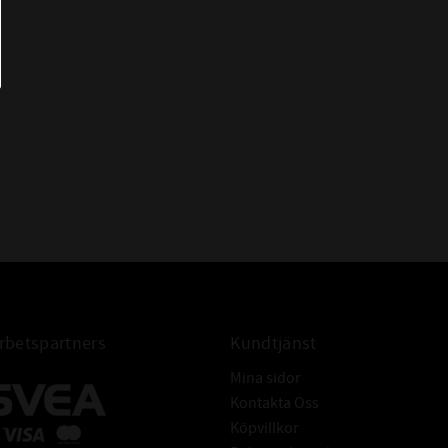
OS-A11 75x95x10
RST 75x95x10
TC 75x95x10
WAS 75x95x10
WDR827 S 75x95x10
FÖR AXEL:
Tolerans: ISO h11
Hårdhet: min. 45HRC
Grovhet: RA - 0,2 - 0,8 μm
Rz: 1-5 μm
R max: ≤ 6,3 μm
Ytfinish: Fri från ojämnheter
Tolerans: ISO H8
Grovhet: RA = 1,6 - 6,3μm
FÖR HÅL:
Rz: = 10-20 μm
betspartners
Kundtjänst
Rmax: ≤ 25 μm
Mina sidor
Armeringsring: Stål DIN EN
Kontakta Oss
10139
Köpvillkor
Fjäderring: DIN EN 10270-