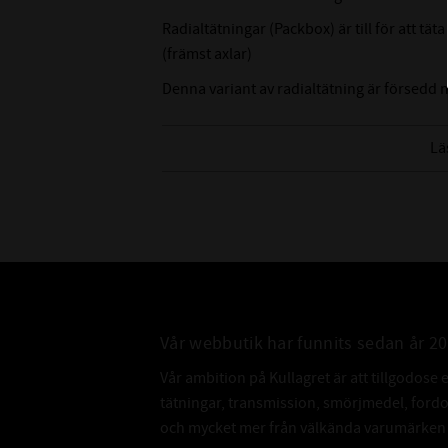
Radialtätningar (Packbox) är till för att t
(främst axlar)
Denna variant av radialtätning är försedd
axeln och tätningsläppen mot yttre föroren
Lä
Vår webbutik har funnits sedan år 2
Vår ambition på Kullagret är att tillgodose 
tätningar, transmission, smörjmedel, for
och mycket mer från välkända varumärken a