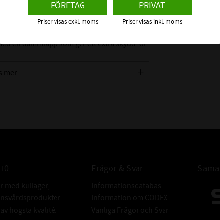
FÖRETAG
PRIVAT
äta roterande eller svängbara maskinelement
Priser visas exkl. moms
Priser visas inkl. moms
 med en dammläpp som ger ett extra skydd för
ingar.
TOLERANSER 
s mer
TOLERANSER 
010
Frågor & Svar
Samar
er med kullager,
Informationsdatabas
donsvårdsprodukter
Information om CODEX
v högsta kvalité.
Vanliga Frågor och Svar