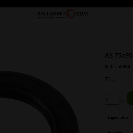
AS 75x95
Material NBR
71
:-
Antal
st
Lagerstatus