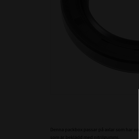
Denna packbox passar på axlar som har en
som är beklädd med nitrilgummi.