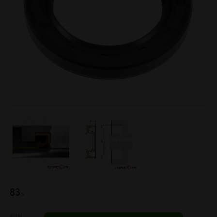
83
:-
Antal