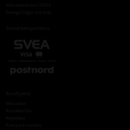
TOLERANSER FÖR HÅL:
Information om CODEX
Rz: = 10-20 μm
Vanliga Frågor och Svar
Rmax: ≤ 25 μm
Armeringsring: Stål DIN EN 10139
Samarbetspartners
Fjäderring: DIN EN 10270-117223
ÖVRIGT:
Radialtätning med fjäder och
dammtunga för att skydda mot
yttre föroreningar
Kundtjänst
Mina sidor
Kontakta Oss
Köpvillkor
Policy och cookies