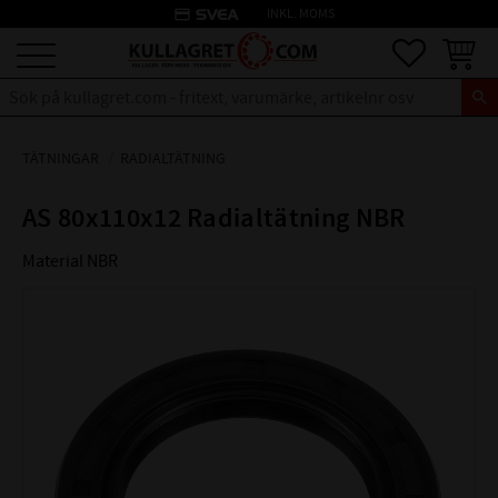
credit_card
INKL. MOMS
Meny
Favoriter
Kundva
TÄTNINGAR
RADIALTÄTNING
AS 80x110x12 Radialtätning NBR
Material NBR