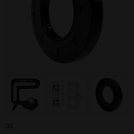
30
:-