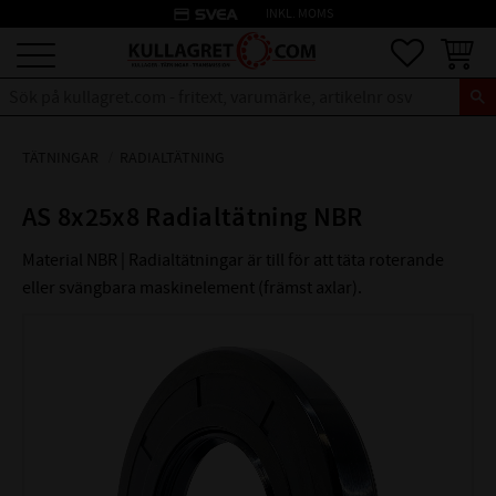
credit_card
INKL. MOMS
Meny
Favoriter
Kundva
TÄTNINGAR
RADIALTÄTNING
AS 8x25x8 Radialtätning NBR
Material NBR | Radialtätningar är till för att täta roterande
eller svängbara maskinelement (främst axlar).