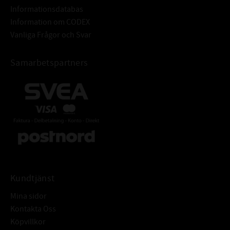
Informationsdatabas
R max: ≤ 6,3 μm
Information om CODEX
Ytfinish: Fri från ojämnheter
Vanliga Frågor och Svar
Tolerans: ISO H8
Grovhet: RA = 1,6 - 6,3μm
TOLERANSER FÖR HÅL:
Samarbetspartners
Rz: = 10-20 μm
Rmax: ≤ 25 μm
Armeringsring: Stål DIN EN 10139
Fjäderring: DIN EN 10270-117223
ÖVRIGT:
Radialtätning med fjäder och
dammtunga för att skydda mot
yttre föroreningar
Kundtjänst
Mina sidor
Kontakta Oss
Köpvillkor