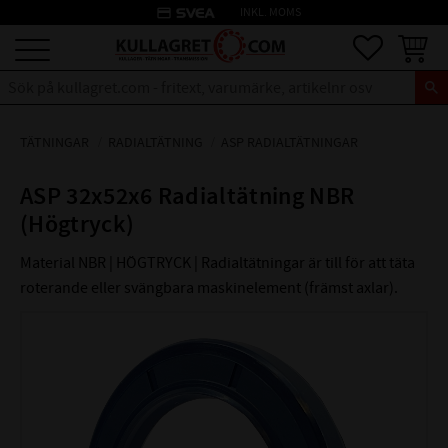
credit_card
INKL. MOMS
Meny
Favoriter
Kundva
TÄTNINGAR
RADIALTÄTNING
ASP RADIALTÄTNINGAR
ASP 32x52x6 Radialtätning NBR
(Högtryck)
Material NBR | HÖGTRYCK | Radialtätningar är till för att täta
roterande eller svängbara maskinelement (främst axlar).