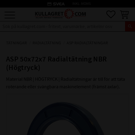
credit_card
INKL. MOMS
Meny
Favoriter
Kundva
TÄTNINGAR
RADIALTÄTNING
ASP RADIALTÄTNINGAR
ASP 50x72x7 Radialtätning NBR
(Högtryck)
Material NBR | HÖGTRYCK | Radialtätningar är till för att täta
roterande eller svängbara maskinelement (främst axlar).