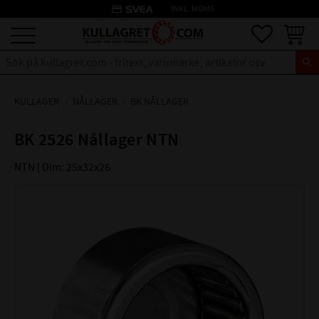
credit_card
INKL. MOMS
Meny
Favoriter
Kundva
KULLAGER
NÅLLAGER
BK NÅLLAGER
BK 2526 Nållager NTN
NTN | Dim: 25x32x26