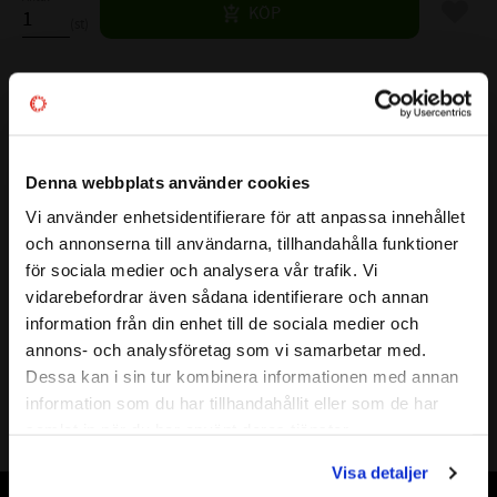
Lägg til
KÖP
st
Lagerstatus
8 st i lager
Artikelnr
531969
Vikt
0,03 kg
Denna webbplats använder cookies
Mer info
Vi använder enhetsidentifierare för att anpassa innehållet
( Fw )
INNERDIAMETER:
25 mm
close
och annonserna till användarna, tillhandahålla funktioner
Välkommen till kullagret.com
( D )
YTTERDIAMETER:
32 mm
för sociala medier och analysera vår trafik. Vi
( C )
BREDD:
26 mm
vidarebefordrar även sådana identifierare och annan
Vill du handla som företag eller privatperson?
BÄRIGHETSTAL DYNAMISKT:
24,2 kN
information från din enhet till de sociala medier och
BÄRIGHETSTAL STATISKT:
45 kN
annons- och analysföretag som vi samarbetar med.
BASVARVTAL:
11000 r/min
FÖRETAG
Dessa kan i sin tur kombinera informationen med annan
ALT.BETECKNING:
information som du har tillhandahållit eller som de har
Priser visas exkl. moms
FABRIKAT:
NTN , INA
samlat in när du har använt deras tjänster.
ÖVRIGT:
PRIVAT
Visa detaljer
Priser visas inkl. moms