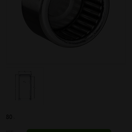
80
:-
Antal