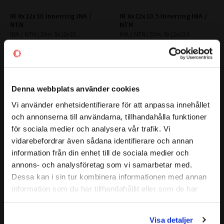
IR 8x12x10 Innerring INA / 
IR 8x12x10,5 Innerring INA / 
NTN
NTN
INA / NTN | Dim: 8x12x10
INA / NTN | Dim: 8x12x10,5
89
78
:-
:-
Denna webbplats använder cookies
Lägg till i favoriter
Lägg till i favoriter
Vi använder enhetsidentifierare för att anpassa innehållet
close
och annonserna till användarna, tillhandahålla funktioner
Välkommen till kullagret.com
för sociala medier och analysera vår trafik. Vi
vidarebefordrar även sådana identifierare och annan
Vill du handla som företag eller privatperson?
information från din enhet till de sociala medier och
annons- och analysföretag som vi samarbetar med.
FÖRETAG
Dessa kan i sin tur kombinera informationen med annan
information som du har tillhandahållit eller som de har
Priser visas exkl. moms
IR 8x12x12 Innering INA / NTN
IR 8x12x12,5 Innerring INA / 
samlat in när du har använt deras tjänster.
PRIVAT
NTN
INA / NTN | Dim: 8x12x12
INA / NTN | Dim: 8x12x12,5
Visa detaljer