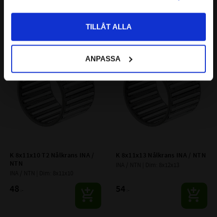
Priser visas inkl. moms
61
67
:-
:-
TILLÅT ALLA
Lägg till i favoriter
Lägg till i favoriter
ANPASSA
K 8x11x10 T2 Nålkrans INA / 
K 8x11x13 Nålkrans INA / NTN
NTN
INA / NTN | Dim: 8x12x13
INA / NTN | Dim: 8x11x10
48
54
:-
:-