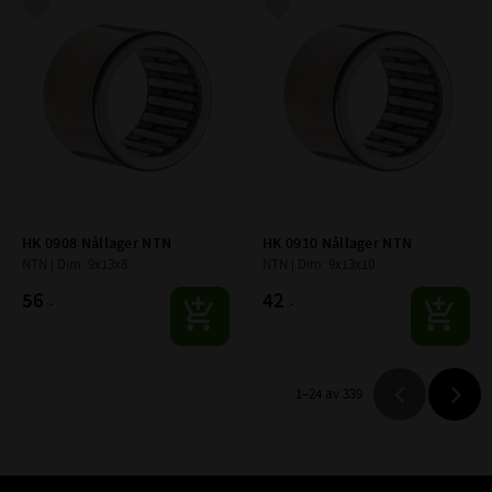
Lägg till i favoriter
Lägg till i favoriter
HK 0908 Nållager NTN
HK 0910 Nållager NTN
NTN | Dim: 9x13x8
NTN | Dim: 9x13x10
56
42
:-
:-
1–
24
av
339