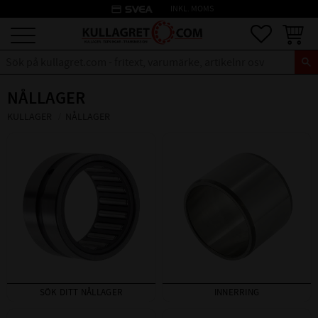
credit_card
INKL. MOMS
Meny
Favoriter
Kundva
NÅLLAGER
KULLAGER
NÅLLAGER
SÖK DITT NÅLLAGER
INNERRING