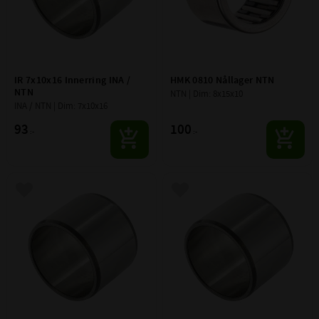
IR 7x10x16 Innerring INA / 
HMK 0810 Nållager NTN
NTN
NTN | Dim: 8x15x10
INA / NTN | Dim: 7x10x16
93
100
:-
:-
Lägg till i favoriter
Lägg till i favoriter