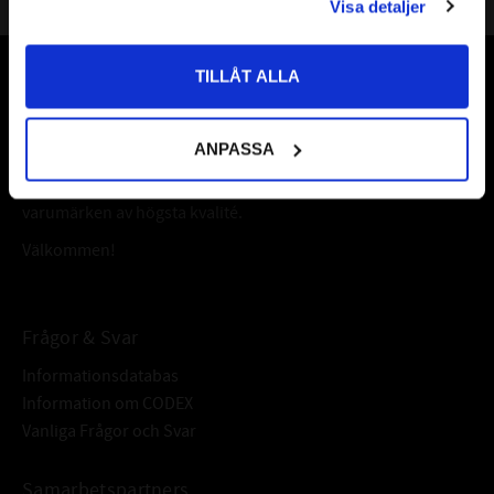
Visa detaljer
Priser visas inkl. moms
TILLÅT ALLA
Vår webbutik har funnits sedan år 2010
Vår ambition på Kullagret är att tillgodose er med kullager,
ANPASSA
tätningar, transmission, smörjmedel,
fordonsvårdsprodukter och mycket mer från välkända
varumärken av högsta kvalité.
Välkommen!
Frågor & Svar
Informationsdatabas
Information om CODEX
Vanliga Frågor och Svar
Samarbetspartners