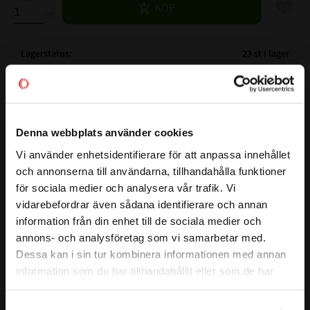
Lägg til
KÖP
st
Lagerstatus
23 st i lager
Artikelnr
532012
Vikt
0,005 kg
Tillverkare
NTN
Denna webbplats använder cookies
Mer info
Vi använder enhetsidentifierare för att anpassa innehållet
( Fw )
INNERDIAMETER:
9 mm
close
och annonserna till användarna, tillhandahålla funktioner
Välkommen till kullagret.com
( D )
YTTERDIAMETER:
13 mm
Visa alla produkter från NTN
för sociala medier och analysera vår trafik. Vi
( C )
BREDD:
10 mm
vidarebefordrar även sådana identifierare och annan
Vill du handla som företag eller privatperson?
VARVTAL FETT:
18000 r/min
information från din enhet till de sociala medier och
VARVTAL OLJA:
27000 r/min
annons- och analysföretag som vi samarbetar med.
BELASTNING DYNAMISK N:
4750 N
FÖRETAG
Dessa kan i sin tur kombinera informationen med annan
BELASTNING STATISKT N:
5300 N
information som du har tillhandahållit eller som de har
Priser visas exkl. moms
Alt.Beteckning:
samlat in när du har använt deras tjänster.
FABRIKAT:
NTN , INA
PRIVAT