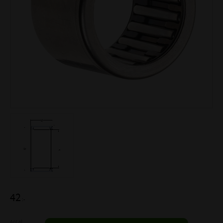
42
:-
Antal