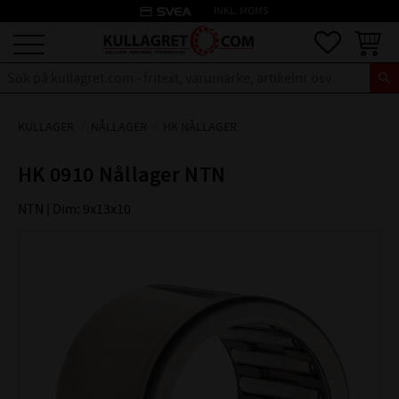
credit_card
INKL. MOMS
Meny
Favoriter
Kundva
KULLAGER
NÅLLAGER
HK NÅLLAGER
HK 0910 Nållager NTN
NTN | Dim: 9x13x10