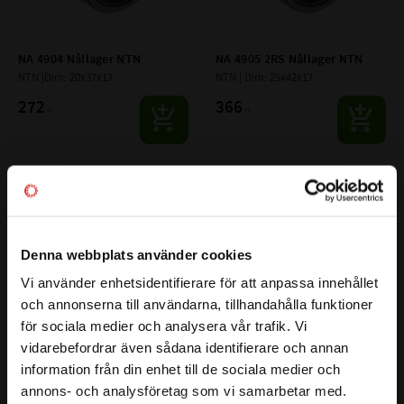
NA 4904 Nållager NTN
NA 4905 2RS Nållager NTN
NTN |Dim: 20x37x17
NTN | Dim: 25x42x17
272
366
:-
:-
Lägg till i favoriter
Lägg till i favoriter
Denna webbplats använder cookies
Vi använder enhetsidentifierare för att anpassa innehållet
close
och annonserna till användarna, tillhandahålla funktioner
Välkommen till kullagret.com
för sociala medier och analysera vår trafik. Vi
vidarebefordrar även sådana identifierare och annan
Vill du handla som företag eller privatperson?
information från din enhet till de sociala medier och
NA 4905 Nållager NTN
NA 4906 2RS Nållager NTN
annons- och analysföretag som vi samarbetar med.
NTN | Dim: 25x42x17
NTN | Dim: 30x47x18