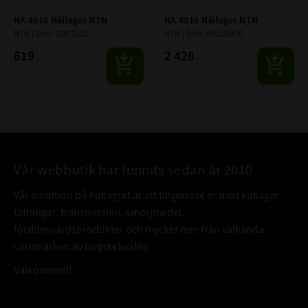
NA 4910 Nållager NTN
NA 4916 Nållager NTN
NTN | Dim: 50x72x22
NTN | Dim: 80x110x30
619
2 428
:-
:-
Vår webbutik har funnits sedan år 2010
Vår ambition på Kullagret är att tillgodose er med kullager,
tätningar, transmission, smörjmedel,
fordonsvårdsprodukter och mycket mer från välkända
varumärken av högsta kvalité.
Välkommen!