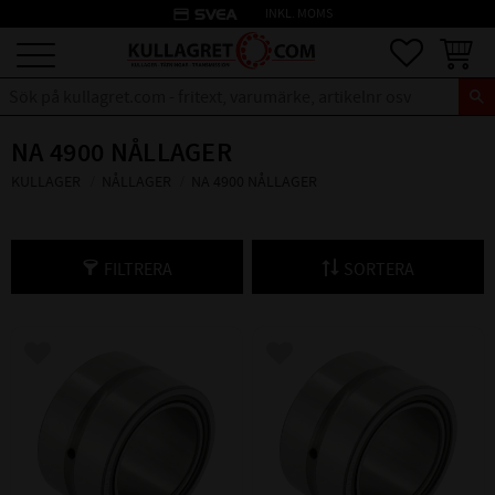
credit_card
INKL. MOMS
Meny
Favoriter
Kundva
NA 4900 NÅLLAGER
KULLAGER
NÅLLAGER
NA 4900 NÅLLAGER
FILTRERA
SORTERA
Lägg till i favoriter
Lägg till i favoriter