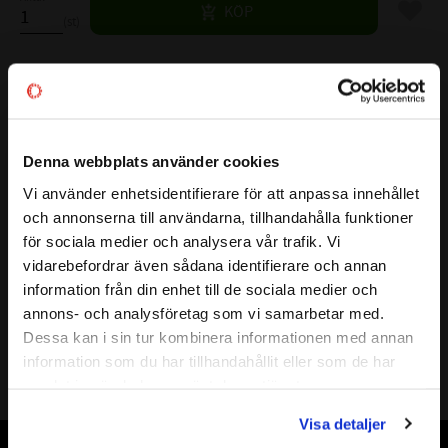
Lägg til
KÖP
st
Lagerstatus
4 st i lager
Artikelnr
532112
Vikt
0,11 kg
Denna webbplats använder cookies
Mer info
Vi använder enhetsidentifierare för att anpassa innehållet
close
FULLSTÄNDIG BETECKNING:
NA 4906 LL/3AS
och annonserna till användarna, tillhandahålla funktioner
Välkommen till kullagret.com
( d )
INNERDIAMETER:
30 mm
för sociala medier och analysera vår trafik. Vi
( D )
YTTERDIAMETER:
47 mm
vidarebefordrar även sådana identifierare och annan
Vill du handla som företag eller privatperson?
information från din enhet till de sociala medier och
( B )
BREDD:
18 mm
annons- och analysföretag som vi samarbetar med.
TÄTNING:
Gummi
FÖRETAG
Dessa kan i sin tur kombinera informationen med annan
VARVTAL FETT:
5500 r/min
information som du har tillhandahållit eller som de har
Priser visas exkl. moms
VARVTAL OLJA:
r/min
samlat in när du har använt deras tjänster.
PRIVAT
BÄRIGHETSTAL DYNAMISK:
18000N
Visa detaljer
Priser visas inkl. moms
BÄRIGHETSTAL STATISKT:
27400N