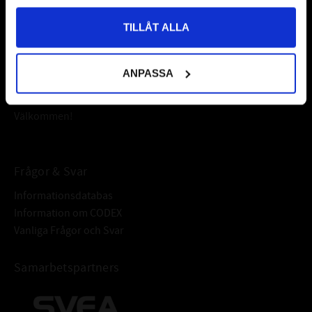
NA4906 RSR
Vår webbutik har funnits sedan år 2010
TILLÅT ALLA
ALTERNATIVA BETECKNINGAR:
NA4906 LL
Vår ambition på Kullagret är att tillgodose er med kullager,
NA 4906 LL
tätningar, transmission, smörjmedel,
FABRIKAT:
NTN / INA / KOYO
ANPASSA
fordonsvårdsprodukter och mycket mer från välkända
varumärken av högsta kvalité.
Välkommen!
Frågor & Svar
Informationsdatabas
Information om CODEX
Vanliga Frågor och Svar
Samarbetspartners