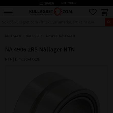
credit_card
INKL. MOMS
Meny
Favoriter
Kundva
KULLAGER
NÅLLAGER
NA 4900 NÅLLAGER
NA 4906 2RS Nållager NTN
NTN | Dim: 30x47x18