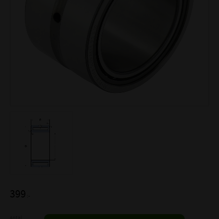
399
:-
Antal