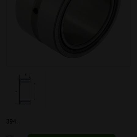
394
:-
Antal