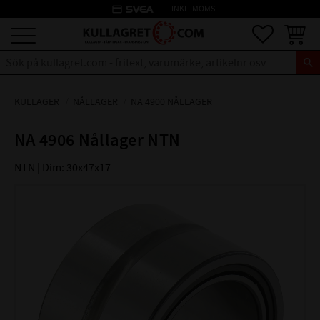
credit_card
INKL. MOMS
Meny
Favoriter
Kundva
KULLAGER
NÅLLAGER
NA 4900 NÅLLAGER
NA 4906 Nållager NTN
NTN | Dim: 30x47x17