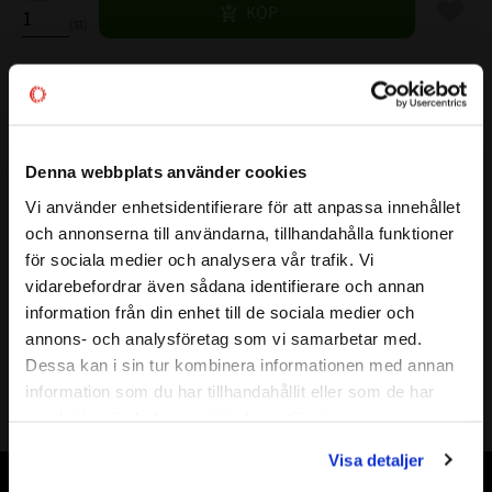
Lägg til
KÖP
st
Lagerstatus
4 st i lager
Artikelnr
532111
Denna webbplats använder cookies
Vikt
0,105 kg
Vi använder enhetsidentifierare för att anpassa innehållet
Mer info
close
FULLSTÄNDIG BETECKNING:
NA 4906 R
och annonserna till användarna, tillhandahålla funktioner
Välkommen till kullagret.com
( d )
INNERDIAMETER:
30 mm
för sociala medier och analysera vår trafik. Vi
vidarebefordrar även sådana identifierare och annan
( D )
YTTERDIAMETER:
47 mm
Vill du handla som företag eller privatperson?
information från din enhet till de sociala medier och
( B )
BREDD:
17 mm
annons- och analysföretag som vi samarbetar med.
TÄTNING:
-
FÖRETAG
Dessa kan i sin tur kombinera informationen med annan
VARVTAL FETT:
7500 r/min
information som du har tillhandahållit eller som de har
Priser visas exkl. moms
VARVTAL OLJA:
11000r/min
samlat in när du har använt deras tjänster.
PRIVAT
BÄRIGHETSTAL DYNAMISK:
25500N
Visa detaljer
Priser visas inkl. moms
BÄRIGHETSTAL STATISKT:
35500N