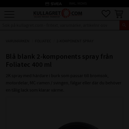
credit_card
INKL. MOMS
Meny
Favoriter
Kundva
VARUMÄRKEN
FOLIATEC
2-KOMPONENT SPRAY
Blå blank 2-komponents spray från
Foliatec 400 ml
2K spray med härdare i burk som passar till bromsok,
motordelar, MC-ramen / svingen, fälgar eller där du behöver
en tålig lack som klarar värme.