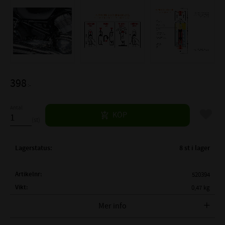
398
:-
Antal
Lägg til
KÖP
st
Lagerstatus
8 st i lager
Artikelnr
520394
Vikt
0,47 kg
Tillverkare
FOLIATEC
Mer info