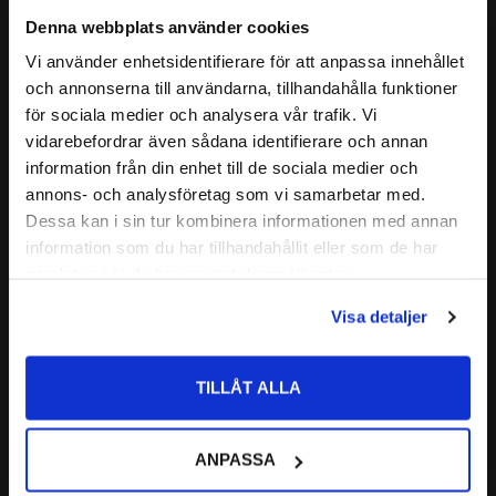
Denna webbplats använder cookies
Vi använder enhetsidentifierare för att anpassa innehållet
Thinner för bromsoksfärg 
Röd Toningsspray från 
close
och annonserna till användarna, tillhandahålla funktioner
från Foliatec 100ml
Foliatec
Välkommen till kullagret.com
för sociala medier och analysera vår trafik. Vi
Denna thinner är till för foliatecs 
Toningsfärg som ger en härlig 
bromsoksfärg för att kunna 
look jämfört med original 
vidarebefordrar även sådana identifierare och annan
Vill du handla som företag eller privatperson?
använda i sprutpistol.
utseendet.
information från din enhet till de sociala medier och
95
177
:-
:-
annons- och analysföretag som vi samarbetar med.
FÖRETAG
Dessa kan i sin tur kombinera informationen med annan
information som du har tillhandahållit eller som de har
Priser visas exkl. moms
samlat in när du har använt deras tjänster.
Lägg till i favoriter
Lägg till i favoriter
PRIVAT
Visa detaljer
Priser visas inkl. moms
TILLÅT ALLA
ANPASSA