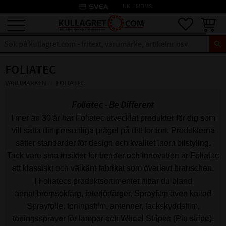
credit_card
INKL. MOMS
Meny
Favoriter
Kundva
FOLIATEC
VARUMÄRKEN
FOLIATEC
Foliatec - Be Different
I mer än 30 år har Foliatec utvecklat produkter för dig som
vill sätta din personliga prägel på ditt fordon. Produkterna
sätter standarder för design och kvalitet inom bilstyling.
Tack vare sina insikter för trender och innovation är Foliatec
ett klassiskt och välkänt fabrikat som överlevt branschen.
I Foliatecs produktsortimentet hittar du bland
annat bromsokfärg, interiörfärger, Sprayfilm även kallad
Sprayfolie, toningsfilm, antenner, lackskyddsfilm,
toningssprayer för lampor och Wheel Stripes (Pin stripe).