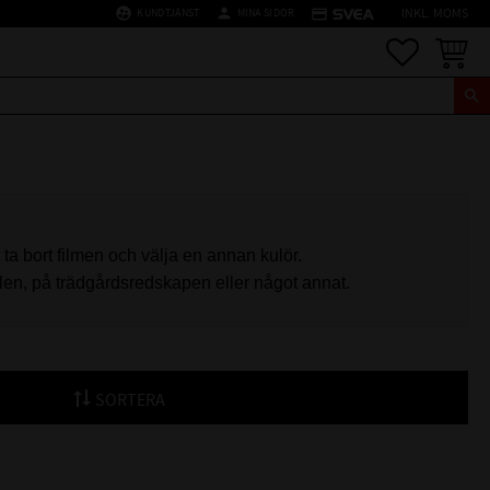
supervised_user_circle
person
credit_card
KUNDTJÄNST
MINA SIDOR
INKL. MOMS
Favoriter
Kundva
 ta bort filmen och välja en annan kulör.
ilen, på trädgårdsredskapen eller något annat.
SORTERA