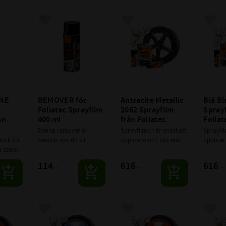
avoriter
Lägg till i favoriter
Lägg till i favoriter
Lägg 
NE 
REMOVER för 
Antracite Metallic 
Blå Bl
Foliatec Sprayfilm 
2062 Sprayfilm 
Sprayf
n 
400 ml
från Foliatec
Foliat
Denna remover är 
Sprayfilmen är enkel att 
Sprayfil
ack för 
idealisk när du vill 
applicera och lika enkel 
applicer
 sealer 
tabort sprayfilmsrester 
att ta bort om man nu 
att ta b
 
eller sprayfilm
skulle vilja det. Kan 
skulle vi
114
616
616
:-
:-
:-
lank 
användas på fälgar, 
användas
m 
trädgårdsredskap. Låt 
trädgård
fantasin flöda
fantasin
avoriter
Lägg till i favoriter
Lägg till i favoriter
Lägg 