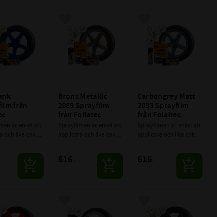
till i favoriter
Lägg till i favoriter
Lägg till i favoriter
ank 
Brons Metallic 
Carbongrey Matt 
ilm från 
2089 Sprayfilm 
2083 Sprayfilm 
ec
från Foliatec
från Folaitec
men är enkel att 
Sprayfilmen är enkel att 
Sprayfilmen är enkel att 
a och lika enkel 
applicera och lika enkel 
applicera och lika enkel 
ort om man nu 
att ta bort om man nu 
att ta bort om man nu 
lja det. Kan 
skulle vilja det. Kan 
skulle vilja det. Kan 
616
616
:-
:-
 på fälgar, 
användas på fälgar, 
användas på fälgar, 
sredskap. Låt 
trädgårdsredskap. Låt 
trädgårdsredskap. Låt 
 flöda
fantasin flöda
fantasin flöda
till i favoriter
Lägg till i favoriter
Lägg till i favoriter