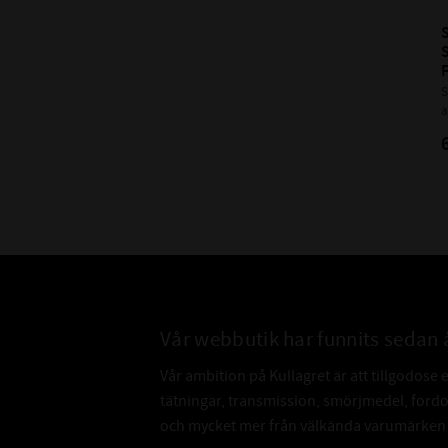
S
S
F
S
a
a
s
a
t
f
Vår webbutik har funnits sedan 
Vår ambition på Kullagret är att tillgodose 
tätningar, transmission, smörjmedel, for
och mycket mer från välkända varumärken a