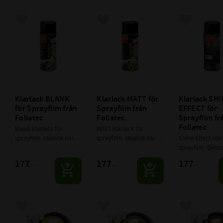
Lägg till i favoriter
Lägg till i favoriter
Lägg till i f
Klarlack BLANK 
Klarlack MATT för 
Klarlack SHI
för Sprayflim från 
Sprayfilm från 
EFFECT för 
Foliatec
Foliatec
Sprayfilm frå
Foliatec
Blank klarlack för 
MATT klarlack för 
sprayfilm. Idealisk när 
sprayfilm. Idealisk när 
Shine Effect klarl
du permanent vill 
du permanent vill 
sprayfilm. Denna
försegla och skydda din 
försegla och skydda din 
ger din fälgar en
177
177
177
:-
:-
:-
sprayfilm från smuts 
sprayfilm från skador 
skimrande och b
och skador
och smuts
yta samtidigt so
skiktet skyddar.
Lägg till i favoriter
Lägg till i favoriter
Lägg till i f