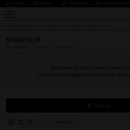
check_circle_outline
check_circle_outline
check_circle_outline
check_circle_outline
KULLAGER
TÄTNINGAR
TRANSMISSION
PÅ NÄTET SEDAN 2010
SPRAYFILM
VARUMÄRKEN
FOLIATEC
SPRAYFILM
Med dessa kit kan du ändra kulören på di
Det är inte bara fälgar du kan använda denna 
FILTRERA
Välj sortering
Välj visningsvy