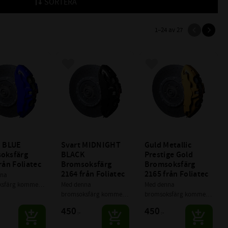
SORTERA
1–
24
av
27
till i favoriter
Lägg till i favoriter
Lägg till i favoriter
 BLUE 
Svart MIDNIGHT 
Guld Metallic 
oksfärg 
BLACK 
Prestige Gold 
rån Foliatec
Bromsoksfärg 
Bromsoksfärg 
2164 från Foliatec
2165 från Foliatec
na 
sfärg kommer 
Med denna 
Med denna 
 grymheten 
bromsoksfärg kommer 
bromsoksfärg kommer 
eg på ditt 
du höja grymheten 
du höja grymheten 
450
450
:-
:-
samtidigt som 
många steg på ditt 
många steg på ditt 
rån det tråkiga 
fordon, samtidigt som 
fordon, samtidigt som 