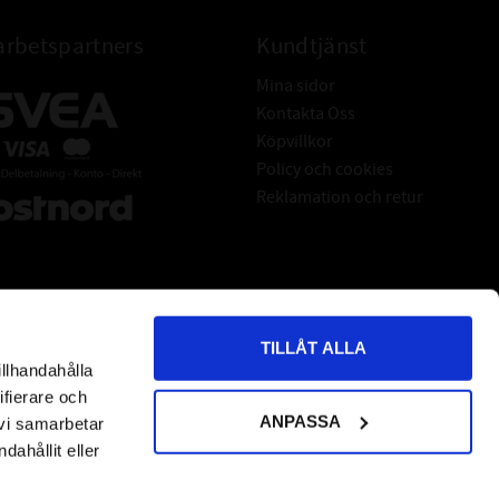
rbetspartners
Kundtjänst
Mina sidor
Kontakta Oss
Köpvillkor
Policy och cookies
Reklamation och retur
TILLÅT ALLA
illhandahålla
*
indicates required
ifierare och
ANPASSA
 vi samarbetar
ahållit eller