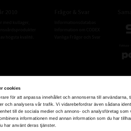
år 2010
Frågor & Svar
Sama
er med kullager,
Informationsdatabas
donsvårdsprodukter
Information om CODEX
v högsta kvalité.
Vanliga Frågor och Svar
r cookies
rare för att anpassa innehållet och annonserna till användarna, t
er och analysera vår trafik. Vi vidarebefordrar även sådana ident
 enhet till de sociala medier och annons- och analysföretag som
ombinera informationen med annan information som du har tillhand
u har använt deras tjänster.