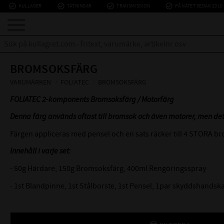
check_circle_outline
check_circle_outline
check_circle_outline
check_circle_outline
KULLAGER
TÄTNINGAR
TRANSMISSION
PÅ NÄTET SEDAN 2010
BROMSOKSFÄRG
VARUMÄRKEN
FOLIATEC
BROMSOKSFÄRG
FOLIATEC 2-komponents Bromsoksfärg / Motorfärg
Denna färg används oftast till bromsok och även motorer, men de
Färgen appliceras med pensel och en sats räcker till 4 STORA b
Innehåll i varje set:
- 50g Härdare, 150g Bromsoksfärg, 400ml Rengöringsspray
- 1st Blandpinne, 1st Stålborste, 1st Pensel, 1par skyddshandsk