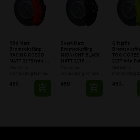
Röd Matt 
Svart Matt 
Giftgrön 
Bromsoksfärg 
Bromsoksfärg 
Bromsoksfär
RACING ROSSO 
MIDNIGHT BLACK 
TOXIC GREE
MATT 2175 från 
MATT 2176 
2177 från Fo
Foliatec
Foliatec
Med denna 
Med denna 
Med denna 
bromsoksfärg kommer 
bromsoksfärg kommer 
bromsoksfärg k
du höja grymheten 
du höja grymheten 
du höja grymhet
450
450
450
:-
:-
:-
många steg på ditt 
många steg på ditt 
många steg på di
fordon, samtidigt som 
fordon, samtidigt som 
fordon, samtidig
du går från det tråkiga 
du går från det tråkiga 
du går från det t
original träsket som 
original träsket som 
original träsket 
bara är.........
bara är.........
bara är.........