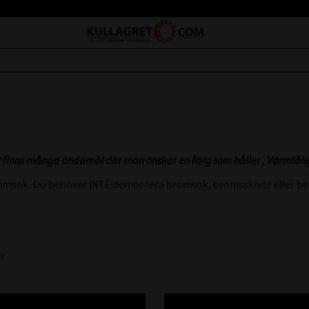
t finns många ändamål där man önskar en färg som håller , Värmtålig
romsok. Du behöver INTE demontera bromsok, bromsskivor eller beläg
ar