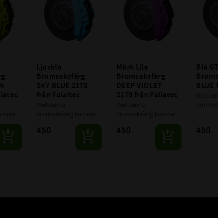
Ljusblå 
Mörk Lila 
Blå GT
g 
Bromsoksfärg 
Bromsoksfärg 
Broms
N 
SKY BLUE 2178 
DEEP VIOLET 
BLUE f
liatec
från Folaitec
2179 från Foliatec
Med den
Med denna 
Med denna 
bromsok
ommer 
bromsoksfärg kommer 
bromsoksfärg kommer 
du höja
en 
du höja grymheten 
du höja grymheten 
många st
450
450
450
:-
:-
:-
tt 
många steg på ditt 
många steg på ditt 
fordon, 
t som 
fordon, samtidigt som 
fordon, samtidigt som 
du går f
råkiga 
du går från det tråkiga 
du går från det tråkiga 
original
som 
original träsket som 
original träsket som 
bara är...
bara är.........
bara är.........