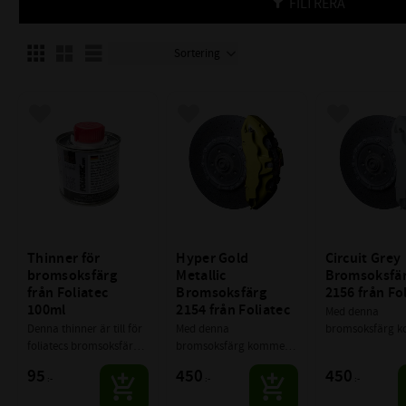
FILTRERA
Välj sortering
Välj visningsvy
Lägg till i favoriter
Lägg till i favoriter
Lägg till i f
Thinner för 
Hyper Gold 
Circuit Grey 
bromsoksfärg 
Metallic 
Bromsoksfär
från Foliatec 
Bromsoksfärg 
2156 från Fo
100ml
2154 från Foliatec
Med denna 
Denna thinner är till för 
Med denna 
bromsoksfärg k
foliatecs bromsoksfärg 
bromsoksfärg kommer 
du höja grymhet
för att kunna använda i 
du höja grymheten 
många steg på di
95
450
450
:-
:-
:-
sprutpistol.
många steg på ditt 
fordon, samtidig
fordon, samtidigt som 
du går från det t