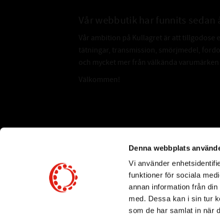
Vår webbutik har funnits sedan 
Vår ambition på Kullagret är att tillgodose 
tätningar, transmission, smörjmedel, for
och mycket mer från välkända varumärken a
Välkommen!
Subscribe
Denna webbplats använde
Vi använder enhetsidentifie
*
Email Address
funktioner för sociala medi
annan information från din
med. Dessa kan i sin tur k
som de har samlat in när d