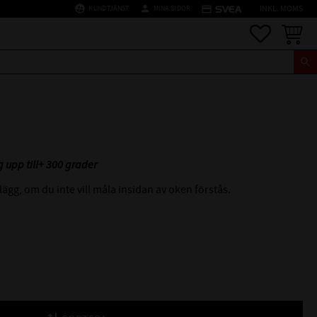
supervised_user_circle
person
credit_card
KUNDTJÄNST
MINA SIDOR
INKL. MOMS
Favoriter
Kundva
 upp till+ 300 grader
g, om du inte vill måla insidan av oken förstås.