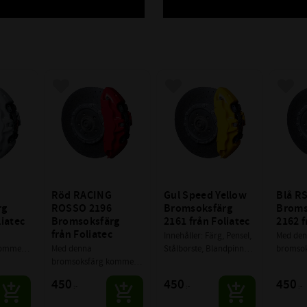
avoriter
Lägg till i favoriter
Lägg till i favoriter
Lägg 
Röd RACING 
Gul Speed Yellow 
Blå RS
g 
ROSSO 2196 
Bromsoksfärg 
Broms
liatec
Bromsoksfärg 
2161 från Foliatec
2162 f
från Foliatec
Innehåller: Färg, Pensel, 
Med den
ommer 
Med denna 
Stålborste, Blandpinne, 
bromsok
en 
bromsoksfärg kommer 
Handskar
du höja
tt 
du höja grymheten 
många st
450
450
450
:-
:-
:-
t som 
många steg på ditt 
fordon, 
råkiga 
fordon, samtidigt som 
du går f