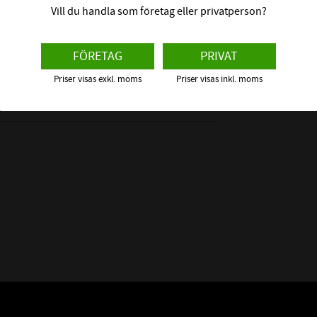
Vill du handla som företag eller privatperson?
Det enda du beh
bromsok är fäl
FÖRETAG
PRIVAT
Priser visas exkl. moms
Priser visas inkl. moms
Blanda enbart t
s mer
Vi brukar rekom
bra skyddsbarr
Denna bromso
använd
EGE
Efter 7dagar 
Resistent
Resi
Lätt a