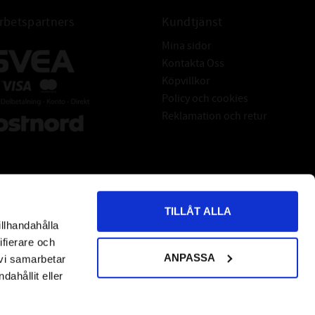
Färgen håller sig blank i många år
betspartners
Kundtjänst
hård yta och klarar värme upp till +300°C
Mina sidor
BRUKSANVISNING
Kontakta Oss
romsoken med stålborste och rengöringspray
Köpvillkor
(medföljer)
Policy och cookies
Reklamation och retur
e du är med Steg 1 desto bättre blir resultatet!
ant som du inte vill ska få färg på sig som t.ex.
bromsnippeln
l lagom med färg + Härdare ( 3delar färgar - 1del
Härdare) för ett bromsok itaget
TILLÅT ALLA
stå i ca 15 minuter (Använd EJ plastmugg)
illhandahålla
*
indicates required
ifierare och
5. Rör om i färgen igen
ANPASSA
 vi samarbetar
pplicera ett första lager på bromsoket
ahållit eller
7. Låt färgen torka i ca 15 minuter
8. Applicera ett andra lager.