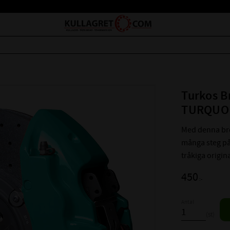
Turkos 
TURQUOIS
Med denna br
många steg på 
tråkiga origina
450
:-
Antal
st