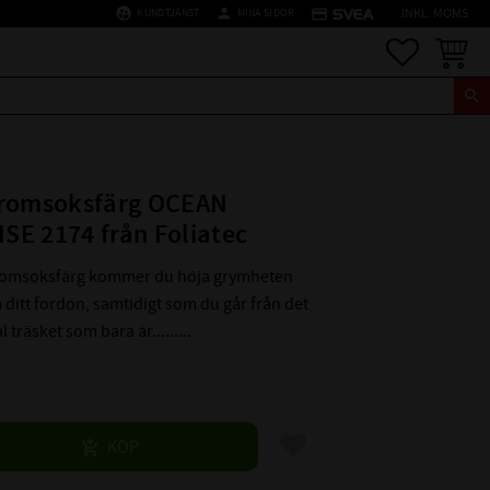
supervised_user_circle
person
credit_card
KUNDTJÄNST
MINA SIDOR
INKL. MOMS
Favoriter
Kundva
Bromsoksfärg OCEAN
E 2174 från Foliatec
omsoksfärg kommer du höja grymheten
ditt fordon, samtidigt som du går från det
l träsket som bara är.........
Lägg till i favoriter
KÖP