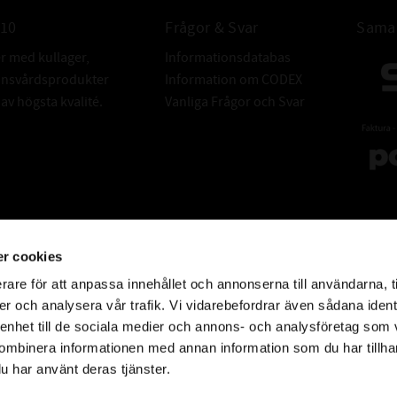
010
Frågor & Svar
Samar
Extremt 
er med kullager,
Informationsdatabas
donsvårdsprodukter
Information om CODEX
1. Rengör b
v högsta kvalité.
Vanliga Frågor och Svar
Ju noggrannar
2. Maskera såd
3. Blanda til
r cookies
4. Låt 
rare för att anpassa innehållet och annonserna till användarna, t
er och analysera vår trafik. Vi vidarebefordrar även sådana ident
 enhet till de sociala medier och annons- och analysföretag som
6. A
ombinera informationen med annan information som du har tillhand
u har använt deras tjänster.