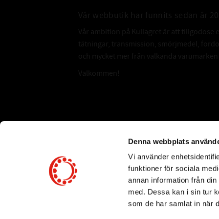
Vår webbutik har funnits sedan år 2
Vår ambition på Kullagret är att tillgodose 
tätningar, transmission, smörjmedel, for
och mycket mer från välkända varumärken a
Välkommen!
Subscribe
Denna webbplats använde
Vi använder enhetsidentifie
*
Email Address
funktioner för sociala medi
annan information från din
med. Dessa kan i sin tur k
som de har samlat in när d