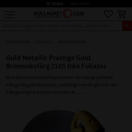
credit_card
INKL. MOMS
Meny
Favoriter
Kundva
VARUMÄRKEN
FOLIATEC
BROMSOKSFÄRG
Guld Metallic Prestige Gold
Bromsoksfärg 2165 från Foliatec
Med denna bromsoksfärg kommer du höja grymheten
många steg på ditt fordon, samtidigt som du går från det
tråkiga original träsket som bara är.........