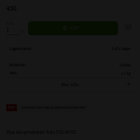
450
:-
Antal
Lägg til
KÖP
st
Lagerstatus
5 st i lager
Artikelnr
520406
Vikt
1,1 kg
Tillverkare
FOLIATEC
Mer info
Foliatec 2165 Guld Metallic
SAKERHETSDATABLAD-BROMSOKSFARG.PDF
(Prestige Gold
Metallic) Bromsoksfärg 2-
Visa alla produkter från FOLIATEC