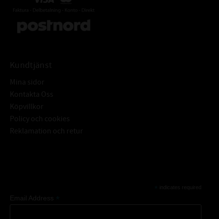
1st Pensel
1st Blandpinne
1par engångshandskar
Kundtjänst
Mina sidor
Kontakta Oss
Köpvillkor
Policy och cookies
Reklamation och retur
Subscribe
*
indicates required
*
Email Address