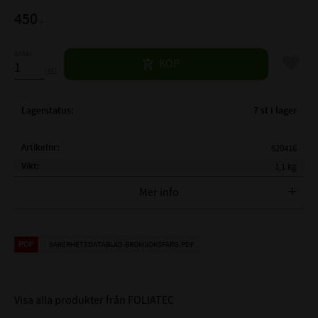
450
:-
Antal
Lägg til
KÖP
st
Lagerstatus
7 st i lager
Artikelnr
520416
Vikt
1,1 kg
Tillverkare
FOLIATEC
Mer info
Foliatec 2176 Svart matt (Midnight
SAKERHETSDATABLAD-BROMSOKSFARG.PDF
Black matt) Bromsoksfärg 2-
komponent
Visa alla produkter från FOLIATEC