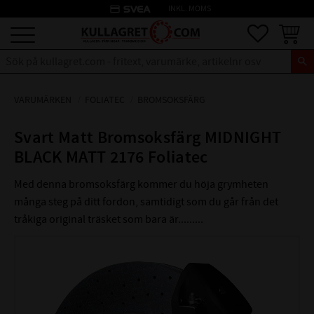
credit_card
INKL. MOMS
Meny
Favoriter
Kundva
VARUMÄRKEN
FOLIATEC
BROMSOKSFÄRG
Svart Matt Bromsoksfärg MIDNIGHT
BLACK MATT 2176 Foliatec
Med denna bromsoksfärg kommer du höja grymheten
många steg på ditt fordon, samtidigt som du går från det
tråkiga original träsket som bara är.........