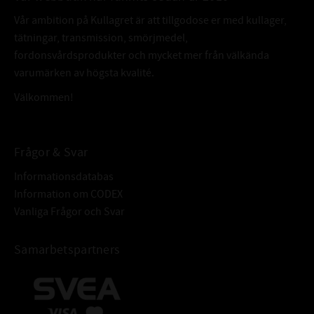
Vår ambition på Kullagret är att tillgodose er med kullager,
9. Låt färgen torka i ca 15minuter igen.
tätningar, transmission, smörjmedel,
10. Applicera ett tredje lager
fordonsvårdsprodukter och mycket mer från välkända
11. Efter ca 2 timmars torkning / härdning så brukar bromsoken vara
varumärken av högsta kvalité.
torra (beror på luftfuktighet och temperatur) och du kan montera
Välkommen!
tillbaka fälgen.
12. OBS låt nu bromsoksfärgen härda i ett dygn (24 timmar) innan du
börjar använda bilen ute på vägarna igen.
Frågor & Svar
VAD INNEHÅLLER DENNA SATS UNDRAR DU KANSKE?
Informationsdatabas
50ml Härdare
Information om CODEX
Vanliga Frågor och Svar
125ml Färg
400ml Brake Cleaner
Samarbetspartners
1st Stålborste
1st Pensel
1st Blandpinne