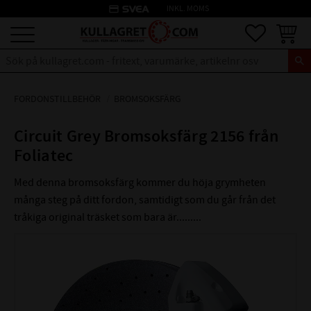
credit_card
INKL. MOMS
Meny
Favoriter
Kundva
FORDONSTILLBEHÖR
BROMSOKSFÄRG
Circuit Grey Bromsoksfärg 2156 från
Foliatec
Med denna bromsoksfärg kommer du höja grymheten
många steg på ditt fordon, samtidigt som du går från det
tråkiga original träsket som bara är.........