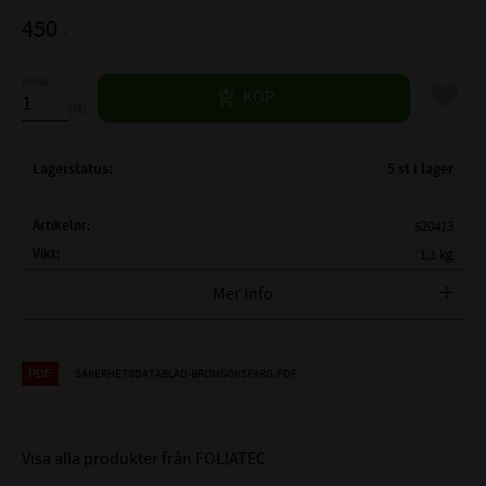
450
:-
Antal
Lägg til
KÖP
st
Lagerstatus
5 st i lager
Artikelnr
520413
Vikt
1,1 kg
Tillverkare
FOLIATEC
Mer info
Foliatec 2172 Silver
SAKERHETSDATABLAD-BROMSOKSFARG.PDF
Metallic (Stratos
Silver) Bromsoksfärg 2-komponent
Visa alla produkter från FOLIATEC