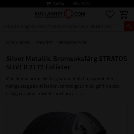
credit_card
INKL. MOMS
Meny
Favoriter
Kundva
VARUMÄRKEN
FOLIATEC
BROMSOKSFÄRG
Silver Metallic Bromsoksfärg STRATOS
SILVER 2172 Foliatec
Med denna bromsoksfärg kommer du höja grymheten
många steg på ditt fordon, samtidigt som du går från det
tråkiga original träsket som bara är.........