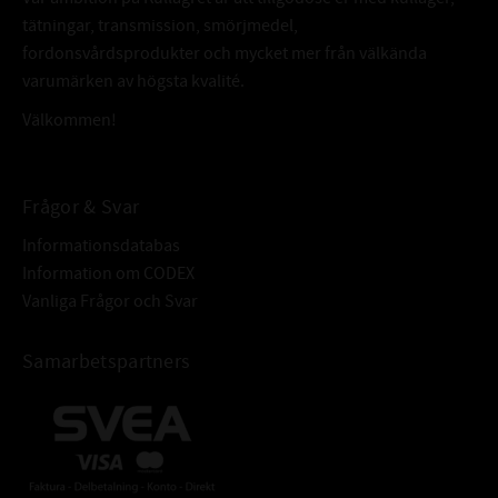
tätningar, transmission, smörjmedel,
1st Blandpinne
fordonsvårdsprodukter och mycket mer från välkända
1par engångshandskar
varumärken av högsta kvalité.
Välkommen!
Frågor & Svar
Informationsdatabas
Information om CODEX
Vanliga Frågor och Svar
Samarbetspartners