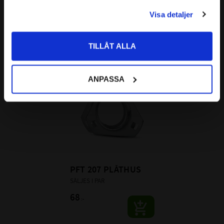
Plåthus
PRIVAT
Säljes i par
Säljes i par
Visa detaljer
Priser visas inkl. moms
200
124
:-
:-
TILLÅT ALLA
Lägg till i favoriter
ANPASSA
PFT 207 PLÅTHUS
SÄLJES I PAR
68
:-