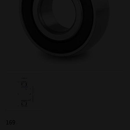
169
:-