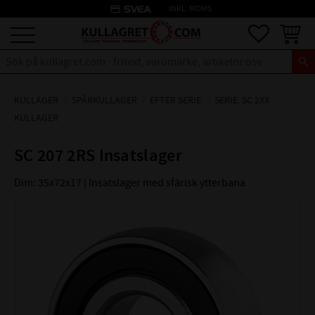
credit_card
INKL. MOMS
Meny
Favoriter
Kundva
KULLAGER
SPÅRKULLAGER
EFTER SERIE
SERIE: SC 2XX
KULLAGER
SC 207 2RS Insatslager
Dim: 35x72x17 | Insatslager med sfärisk ytterbana