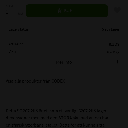
Antal
Lägg til
KÖP
st
Lagerstatus
5 st i lager
Artikelnr
522183
Vikt
0,288 kg
Tillverkare
CODEX
Mer info
FULLSTÄNDIG BETECKNING:
SC 207 2RS
Visa alla produkter från CODEX
( d )
INNERDIAMETER:
35 mm
( D )
YTTERDIAMETER:
72 mm
( B )
TOTALBREDD:
17 mm
BÄRIGHETSTAL DYNAMISKT:
25,7 kN
Detta SC 207 2RS är ett som ett vanligt 6207 2RS lager i
BÄRIGHETSTAL STATISKT:
15,3 kN
dimensioner men med den
STORA
skillnad att det har
2RS = Gummitätning på
en sfärisk ytterbana istället. Detta för att kunna sitta
EFTERBETECKNINGAR: